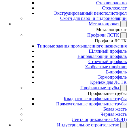
Стекловолокно
Стеклохолст
Экструдированный пенополистирол
Скотч для паро- и гидроизоляции
Металлопрокат
Металлопрокат
Профили ЛСТК
Профили ЛСТК
Типовые здания промышленного назначения
Шляпный профиль
Направляющий профиль
Стоечный профиль
Z-образные профили
Σ-профиль
Термопрофиль
Крепеж для ЛСТК
Профильные трубы
Профильные трубы
Квадратные профильные трубы
Прямоугольные профильные трубы
Белая жесть
Черная жесть
Лента оцинкованная (ЭОЦ)
Индустриальное строительство