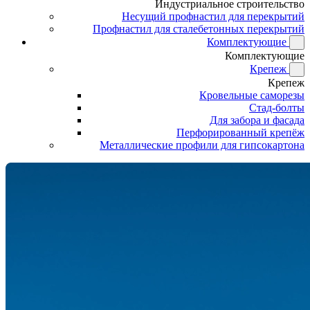
Индустриальное строительство
Несущий профнастил для перекрытий
Профнастил для сталебетонных перекрытий
Комплектующие
Комплектующие
Крепеж
Крепеж
Кровельные саморезы
Стад-болты
Для забора и фасада
Перфорированный крепёж
Металлические профили для гипсокартона