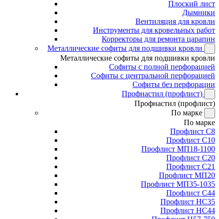
Плоский лист
Дымники
Вентиляция для кровли
Инструменты для кровельных работ
Корректоры для ремонта царапин
Металлические софиты для подшивки кровли
Металлические софиты для подшивки кровли
Софиты с полной перфорацией
Софиты с центральной перфорацией
Софиты без перфорации
Профнастил (профлист)
Профнастил (профлист)
По марке
По марке
Профлист С8
Профлист С10
Профлист МП18-1100
Профлист С20
Профлист С21
Профлист МП20
Профлист МП35-1035
Профлист С44
Профлист НС35
Профлист НС44