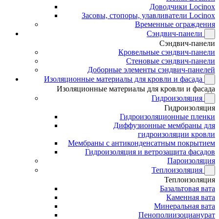
Доводчики Locinox
Засовы, стопоры, улавливатели Locinox
Временные ограждения
Сэндвич-панели
Сэндвич-панели
Кровельные сэндвич-панели
Стеновые сэндвич-панели
Доборные элементы сэндвич-панелей
Изоляционные материалы для кровли и фасада
Изоляционные материалы для кровли и фасада
Гидроизоляция
Гидроизоляция
Гидроизоляционные пленки
Диффузионные мембраны для
гидроизоляции кровли
Мембраны с антиконденсатным покрытием
Гидроизоляция и ветрозащита фасадов
Пароизоляция
Теплоизоляция
Теплоизоляция
Базальтовая вата
Каменная вата
Минеральная вата
Пенополиизоцианурат