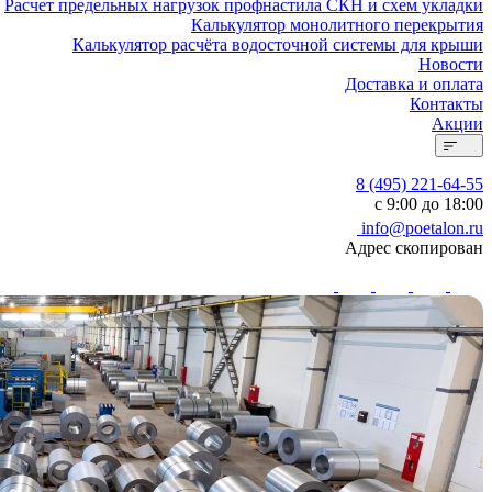
Расчет предельных нагрузок профнастила СКН и схем укладки
Калькулятор монолитного перекрытия
Калькулятор расчёта водосточной системы для крыши
Новости
Доставка и оплата
Контакты
Акции
8 (495) 221-64-55
с 9:00 до 18:00
info@poetalon.ru
Адрес скопирован