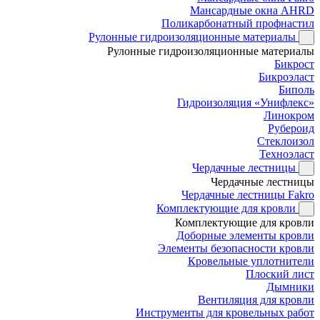
Мансардные окна AHRD
Поликарбонатный профнастил
Рулонные гидроизоляционные материалы
Рулонные гидроизоляционные материалы
Бикрост
Бикроэласт
Биполь
Гидроизоляция «Унифлекс»
Линокром
Рубероид
Стеклоизол
Техноэласт
Чердачные лестницы
Чердачные лестницы
Чердачные лестницы Fakro
Комплектующие для кровли
Комплектующие для кровли
Доборные элементы кровли
Элементы безопасности кровли
Кровельные уплотнители
Плоский лист
Дымники
Вентиляция для кровли
Инструменты для кровельных работ