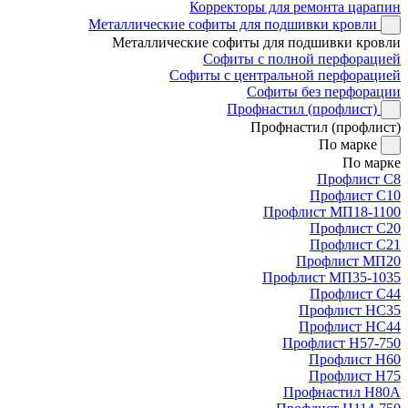
Корректоры для ремонта царапин
Металлические софиты для подшивки кровли
Металлические софиты для подшивки кровли
Софиты с полной перфорацией
Софиты с центральной перфорацией
Софиты без перфорации
Профнастил (профлист)
Профнастил (профлист)
По марке
По марке
Профлист С8
Профлист С10
Профлист МП18-1100
Профлист С20
Профлист С21
Профлист МП20
Профлист МП35-1035
Профлист С44
Профлист НС35
Профлист НС44
Профлист Н57-750
Профлист Н60
Профлист Н75
Профнастил Н80А