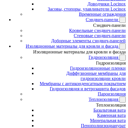
Доводчики Locinox
Засовы, стопоры, улавливатели Locinox
Временные ограждения
Сэндвич-панели
Сэндвич-панели
Кровельные сэндвич-панели
Стеновые сэндвич-панели
Доборные элементы сэндвич-панелей
Изоляционные материалы для кровли и фасада
Изоляционные материалы для кровли и фасада
Гидроизоляция
Гидроизоляция
Гидроизоляционные пленки
Диффузионные мембраны для
гидроизоляции кровли
Мембраны с антиконденсатным покрытием
Гидроизоляция и ветрозащита фасадов
Пароизоляция
Теплоизоляция
Теплоизоляция
Базальтовая вата
Каменная вата
Минеральная вата
Пенополиизоцианурат