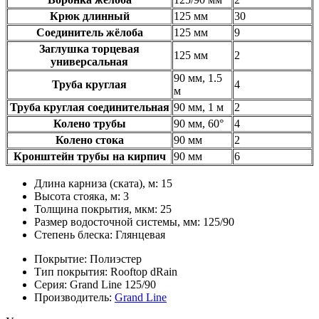
Крюк длинный
125 мм
30
Соединитель жёлоба
125 мм
9
Заглушка торцевая
125 мм
2
универсальная
90 мм, 1.5
Труба круглая
4
м
Труба круглая соединительная
90 мм, 1 м
2
Колено трубы
90 мм, 60°
4
Колено стока
90 мм
2
Кронштейн трубы на кирпич
90 мм
6
Длина карниза (ската), м:
15
Высота стояка, м:
3
Толщина покрытия, мкм:
25
Размер водосточной системы, мм:
125/90
Степень блеска:
Глянцевая
Покрытие:
Полиэстер
Тип покрытия:
Rooftop dRain
Серия:
Grand Line 125/90
Производитель:
Grand Line