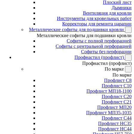
Плоский лист
Дымники
Вентиляция для кровли
Инструменты для кровельных работ
Корректоры для ремонта царапин
Металлические софиты для подшивки кровли
Металлические софиты для подшивки кровли
Софиты с полной перфорацией
Софиты с центральной перфорацией
Софиты без перфорации
Профнастил (профлист)
Профнастил (профлист)
По марке
По марке
Профлист С8
Профлист С10
Профлист МП18-1100
Профлист С20
Профлист С21
Профлист МП20
Профлист МП35-1035
Профлист С44
Профлист НС35
Профлист НС44