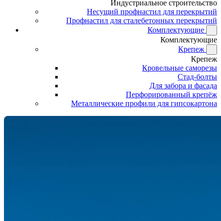
Индустриальное строительство
Несущий профнастил для перекрытий
Профнастил для сталебетонных перекрытий
Комплектующие
Комплектующие
Крепеж
Крепеж
Кровельные саморезы
Стад-болты
Для забора и фасада
Перфорированный крепёж
Металлические профили для гипсокартона