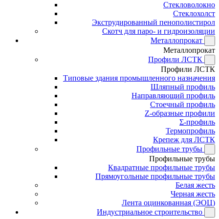
Стекловолокно
Стеклохолст
Экструдированный пенополистирол
Скотч для паро- и гидроизоляции
Металлопрокат
Металлопрокат
Профили ЛСТК
Профили ЛСТК
Типовые здания промышленного назначения
Шляпный профиль
Направляющий профиль
Стоечный профиль
Z-образные профили
Σ-профиль
Термопрофиль
Крепеж для ЛСТК
Профильные трубы
Профильные трубы
Квадратные профильные трубы
Прямоугольные профильные трубы
Белая жесть
Черная жесть
Лента оцинкованная (ЭОЦ)
Индустриальное строительство