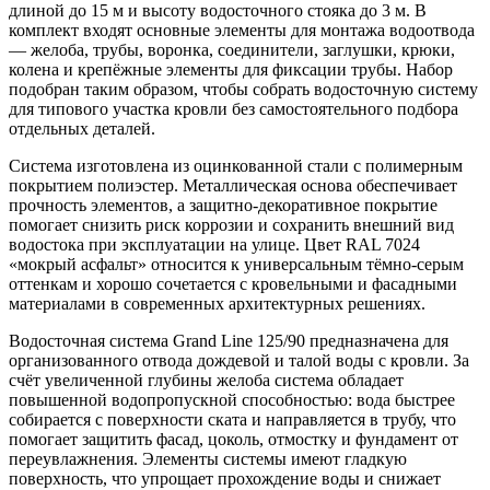
длиной до 15 м и высоту водосточного стояка до 3 м. В
комплект входят основные элементы для монтажа водоотвода
— желоба, трубы, воронка, соединители, заглушки, крюки,
колена и крепёжные элементы для фиксации трубы. Набор
подобран таким образом, чтобы собрать водосточную систему
для типового участка кровли без самостоятельного подбора
отдельных деталей.
Система изготовлена из оцинкованной стали с полимерным
покрытием полиэстер. Металлическая основа обеспечивает
прочность элементов, а защитно-декоративное покрытие
помогает снизить риск коррозии и сохранить внешний вид
водостока при эксплуатации на улице. Цвет RAL 7024
«мокрый асфальт» относится к универсальным тёмно-серым
оттенкам и хорошо сочетается с кровельными и фасадными
материалами в современных архитектурных решениях.
Водосточная система Grand Line 125/90 предназначена для
организованного отвода дождевой и талой воды с кровли. За
счёт увеличенной глубины желоба система обладает
повышенной водопропускной способностью: вода быстрее
собирается с поверхности ската и направляется в трубу, что
помогает защитить фасад, цоколь, отмостку и фундамент от
переувлажнения. Элементы системы имеют гладкую
поверхность, что упрощает прохождение воды и снижает