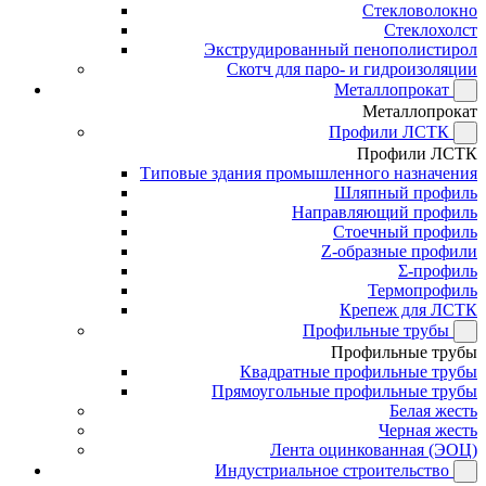
Стекловолокно
Стеклохолст
Экструдированный пенополистирол
Скотч для паро- и гидроизоляции
Металлопрокат
Металлопрокат
Профили ЛСТК
Профили ЛСТК
Типовые здания промышленного назначения
Шляпный профиль
Направляющий профиль
Стоечный профиль
Z-образные профили
Σ-профиль
Термопрофиль
Крепеж для ЛСТК
Профильные трубы
Профильные трубы
Квадратные профильные трубы
Прямоугольные профильные трубы
Белая жесть
Черная жесть
Лента оцинкованная (ЭОЦ)
Индустриальное строительство