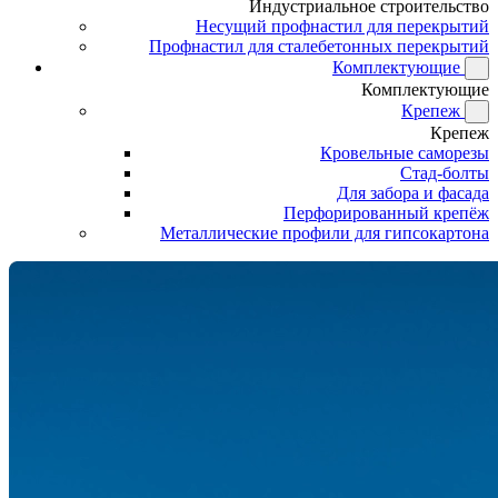
Индустриальное строительство
Несущий профнастил для перекрытий
Профнастил для сталебетонных перекрытий
Комплектующие
Комплектующие
Крепеж
Крепеж
Кровельные саморезы
Стад-болты
Для забора и фасада
Перфорированный крепёж
Металлические профили для гипсокартона