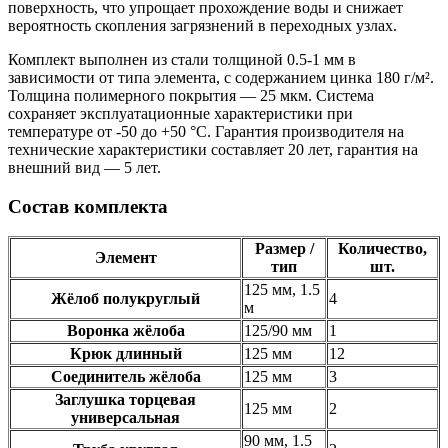
поверхность, что упрощает прохождение воды и снижает
вероятность скопления загрязнений в переходных узлах.
Комплект выполнен из стали толщиной 0.5-1 мм в
зависимости от типа элемента, с содержанием цинка 180 г/м².
Толщина полимерного покрытия — 25 мкм. Система
сохраняет эксплуатационные характеристики при
температуре от -50 до +50 °C. Гарантия производителя на
технические характеристики составляет 20 лет, гарантия на
внешний вид — 5 лет.
Состав комплекта
Размер /
Количество,
Элемент
тип
шт.
125 мм, 1.5
Жёлоб полукруглый
4
м
Воронка жёлоба
125/90 мм
1
Крюк длинный
125 мм
12
Соединитель жёлоба
125 мм
3
Заглушка торцевая
125 мм
2
универсальная
90 мм, 1.5