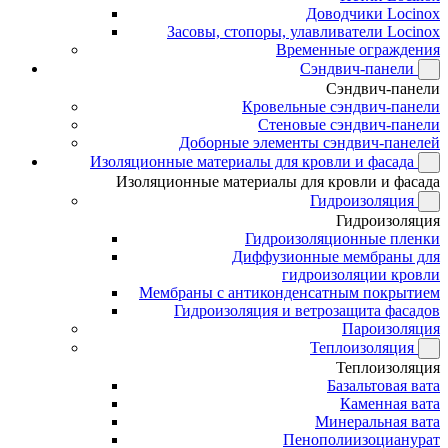
Доводчики Locinox
Засовы, стопоры, улавливатели Locinox
Временные ограждения
Сэндвич-панели
Сэндвич-панели
Кровельные сэндвич-панели
Стеновые сэндвич-панели
Доборные элементы сэндвич-панелей
Изоляционные материалы для кровли и фасада
Изоляционные материалы для кровли и фасада
Гидроизоляция
Гидроизоляция
Гидроизоляционные пленки
Диффузионные мембраны для
гидроизоляции кровли
Мембраны с антиконденсатным покрытием
Гидроизоляция и ветрозащита фасадов
Пароизоляция
Теплоизоляция
Теплоизоляция
Базальтовая вата
Каменная вата
Минеральная вата
Пенополиизоцианурат