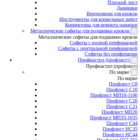
Плоский лист
Дымники
Вентиляция для кровли
Инструменты для кровельных работ
Корректоры для ремонта царапин
Металлические софиты для подшивки кровли
Металлические софиты для подшивки кровли
Софиты с полной перфорацией
Софиты с центральной перфорацией
Софиты без перфорации
Профнастил (профлист)
Профнастил (профлист)
По марке
По марке
Профлист С8
Профлист С10
Профлист МП18-1100
Профлист С20
Профлист С21
Профлист МП20
Профлист МП35-1035
Профлист С44
Профлист НС35
Профлист НС44