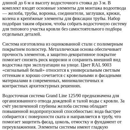
длиной до 6 м и высоту водосточного стояка до 3 м. В
комплект входят основные элементы для монтажа водоотвода
— желоба, трубы, воронка, соединители, заглушки, крюки,
колена и крепёжные элементы для фиксации трубы. Набор
подобран таким образом, чтобы собрать водосточную систему
для типового участка кровли без самостоятельного подбора
отдельных деталей.
Система изготовлена из оцинкованной стали с полимерным
покрытием полиэстер. Металлическая основа обеспечивает
прочность элементов, а защитно-декоративное покрытие
помогает снизить риск коррозии и сохранить внешний вид
водостока при эксплуатации на улице. Цвет RAL 9003
«сигнальный белый» относится к универсальным светлым
оттенкам и хорошо сочетается с кровельными и фасадными
материалами в современных, минималистичных и
контрастных архитектурных решениях.
Водосточная система Grand Line 125/90 предназначена для
организованного отвода дождевой и талой воды с кровли. За
счёт увеличенной глубины желоба система обладает
повышенной водопропускной способностью: вода быстрее
собирается с поверхности ската и направляется в трубу, что
помогает защитить фасад, цоколь, отмостку и фундамент от
переувлажнения. Элементы системы имеют гладкую