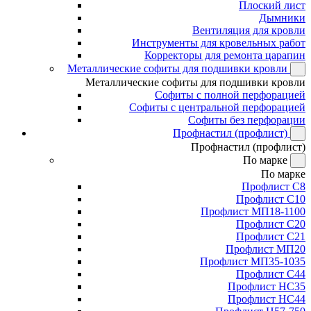
Плоский лист
Дымники
Вентиляция для кровли
Инструменты для кровельных работ
Корректоры для ремонта царапин
Металлические софиты для подшивки кровли
Металлические софиты для подшивки кровли
Софиты с полной перфорацией
Софиты с центральной перфорацией
Софиты без перфорации
Профнастил (профлист)
Профнастил (профлист)
По марке
По марке
Профлист С8
Профлист С10
Профлист МП18-1100
Профлист С20
Профлист С21
Профлист МП20
Профлист МП35-1035
Профлист С44
Профлист НС35
Профлист НС44