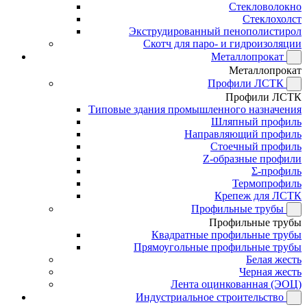
Стекловолокно
Стеклохолст
Экструдированный пенополистирол
Скотч для паро- и гидроизоляции
Металлопрокат
Металлопрокат
Профили ЛСТК
Профили ЛСТК
Типовые здания промышленного назначения
Шляпный профиль
Направляющий профиль
Стоечный профиль
Z-образные профили
Σ-профиль
Термопрофиль
Крепеж для ЛСТК
Профильные трубы
Профильные трубы
Квадратные профильные трубы
Прямоугольные профильные трубы
Белая жесть
Черная жесть
Лента оцинкованная (ЭОЦ)
Индустриальное строительство