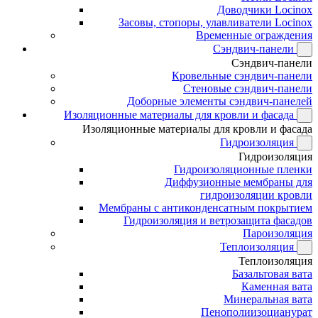
Доводчики Locinox
Засовы, стопоры, улавливатели Locinox
Временные ограждения
Сэндвич-панели
Сэндвич-панели
Кровельные сэндвич-панели
Стеновые сэндвич-панели
Доборные элементы сэндвич-панелей
Изоляционные материалы для кровли и фасада
Изоляционные материалы для кровли и фасада
Гидроизоляция
Гидроизоляция
Гидроизоляционные пленки
Диффузионные мембраны для
гидроизоляции кровли
Мембраны с антиконденсатным покрытием
Гидроизоляция и ветрозащита фасадов
Пароизоляция
Теплоизоляция
Теплоизоляция
Базальтовая вата
Каменная вата
Минеральная вата
Пенополиизоцианурат