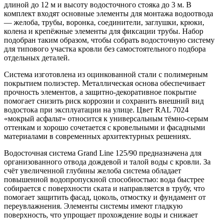
длиной до 12 м и высоту водосточного стояка до 3 м. В
комплект входят основные элементы для монтажа водоотвода
— желоба, трубы, воронка, соединители, заглушки, крюки,
колена и крепёжные элементы для фиксации трубы. Набор
подобран таким образом, чтобы собрать водосточную систему
для типового участка кровли без самостоятельного подбора
отдельных деталей.
Система изготовлена из оцинкованной стали с полимерным
покрытием полиэстер. Металлическая основа обеспечивает
прочность элементов, а защитно-декоративное покрытие
помогает снизить риск коррозии и сохранить внешний вид
водостока при эксплуатации на улице. Цвет RAL 7024
«мокрый асфальт» относится к универсальным тёмно-серым
оттенкам и хорошо сочетается с кровельными и фасадными
материалами в современных архитектурных решениях.
Водосточная система Grand Line 125/90 предназначена для
организованного отвода дождевой и талой воды с кровли. За
счёт увеличенной глубины желоба система обладает
повышенной водопропускной способностью: вода быстрее
собирается с поверхности ската и направляется в трубу, что
помогает защитить фасад, цоколь, отмостку и фундамент от
переувлажнения. Элементы системы имеют гладкую
поверхность, что упрощает прохождение воды и снижает