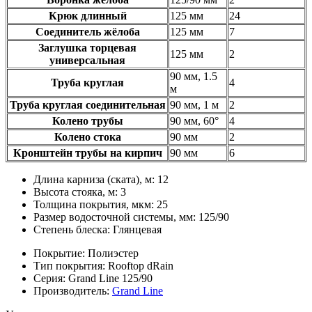
Крюк длинный
125 мм
24
Соединитель жёлоба
125 мм
7
Заглушка торцевая
125 мм
2
универсальная
90 мм, 1.5
Труба круглая
4
м
Труба круглая соединительная
90 мм, 1 м
2
Колено трубы
90 мм, 60°
4
Колено стока
90 мм
2
Кронштейн трубы на кирпич
90 мм
6
Длина карниза (ската), м:
12
Высота стояка, м:
3
Толщина покрытия, мкм:
25
Размер водосточной системы, мм:
125/90
Степень блеска:
Глянцевая
Покрытие:
Полиэстер
Тип покрытия:
Rooftop dRain
Серия:
Grand Line 125/90
Производитель:
Grand Line