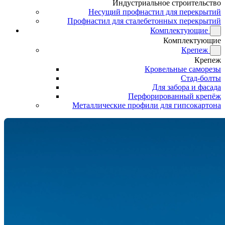
Индустриальное строительство
Несущий профнастил для перекрытий
Профнастил для сталебетонных перекрытий
Комплектующие
Комплектующие
Крепеж
Крепеж
Кровельные саморезы
Стад-болты
Для забора и фасада
Перфорированный крепёж
Металлические профили для гипсокартона