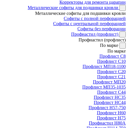
Корректоры для ремонта царапин
Металлические софиты для подшивки кровли
Металлические софиты для подшивки кровли
Софиты с полной перфорацией
Софиты с центральной перфорацией
Софиты без перфорации
Профнастил (профлист)
Профнастил (профлист)
По марке
По марке
Профлист С8
Профлист С10
Профлист МП18-1100
Профлист С20
Профлист С21
Профлист МП20
Профлист МП35-1035
Профлист С44
Профлист НС35
Профлист НС44
Профлист Н57-750
Профлист Н60
Профлист Н75
Профнастил Н80А