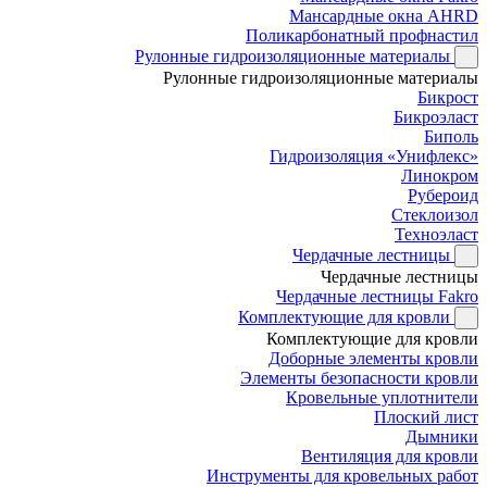
Мансардные окна AHRD
Поликарбонатный профнастил
Рулонные гидроизоляционные материалы
Рулонные гидроизоляционные материалы
Бикрост
Бикроэласт
Биполь
Гидроизоляция «Унифлекс»
Линокром
Рубероид
Стеклоизол
Техноэласт
Чердачные лестницы
Чердачные лестницы
Чердачные лестницы Fakro
Комплектующие для кровли
Комплектующие для кровли
Доборные элементы кровли
Элементы безопасности кровли
Кровельные уплотнители
Плоский лист
Дымники
Вентиляция для кровли
Инструменты для кровельных работ