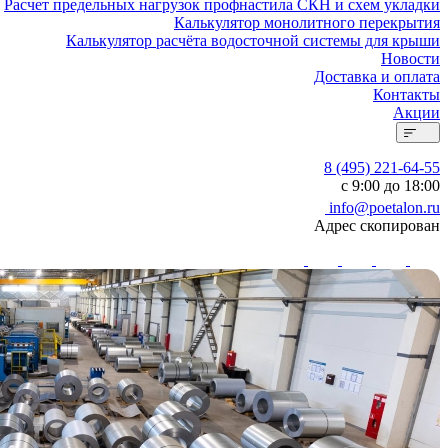
Расчет предельных нагрузок профнастила СКН и схем укладки
Калькулятор монолитного перекрытия
Калькулятор расчёта водосточной системы для крыши
Новости
Доставка и оплата
Контакты
Акции
8 (495) 221-64-55
с 9:00 до 18:00
info@poetalon.ru
Адрес скопирован