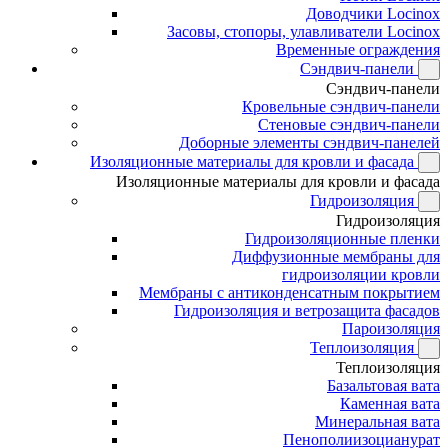
Доводчики Locinox
Засовы, стопоры, улавливатели Locinox
Временные ограждения
Сэндвич-панели
Сэндвич-панели
Кровельные сэндвич-панели
Стеновые сэндвич-панели
Доборные элементы сэндвич-панелей
Изоляционные материалы для кровли и фасада
Изоляционные материалы для кровли и фасада
Гидроизоляция
Гидроизоляция
Гидроизоляционные пленки
Диффузионные мембраны для
гидроизоляции кровли
Мембраны с антиконденсатным покрытием
Гидроизоляция и ветрозащита фасадов
Пароизоляция
Теплоизоляция
Теплоизоляция
Базальтовая вата
Каменная вата
Минеральная вата
Пенополиизоцианурат