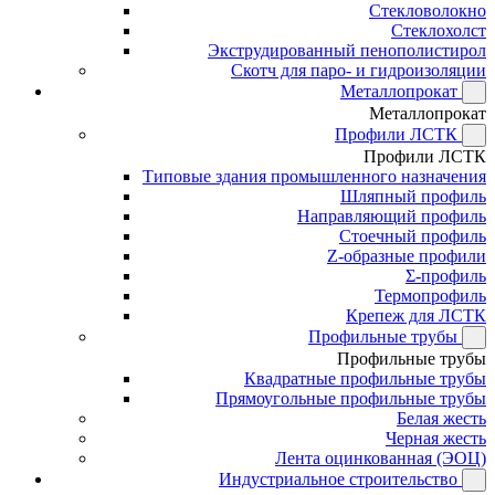
Стекловолокно
Стеклохолст
Экструдированный пенополистирол
Скотч для паро- и гидроизоляции
Металлопрокат
Металлопрокат
Профили ЛСТК
Профили ЛСТК
Типовые здания промышленного назначения
Шляпный профиль
Направляющий профиль
Стоечный профиль
Z-образные профили
Σ-профиль
Термопрофиль
Крепеж для ЛСТК
Профильные трубы
Профильные трубы
Квадратные профильные трубы
Прямоугольные профильные трубы
Белая жесть
Черная жесть
Лента оцинкованная (ЭОЦ)
Индустриальное строительство