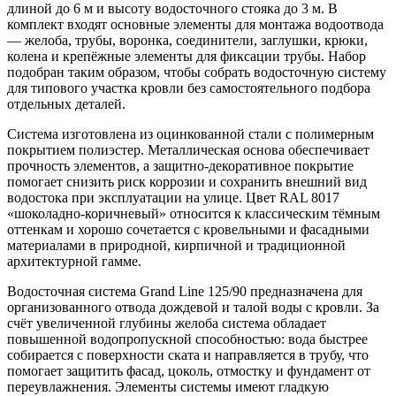
длиной до 6 м и высоту водосточного стояка до 3 м. В
комплект входят основные элементы для монтажа водоотвода
— желоба, трубы, воронка, соединители, заглушки, крюки,
колена и крепёжные элементы для фиксации трубы. Набор
подобран таким образом, чтобы собрать водосточную систему
для типового участка кровли без самостоятельного подбора
отдельных деталей.
Система изготовлена из оцинкованной стали с полимерным
покрытием полиэстер. Металлическая основа обеспечивает
прочность элементов, а защитно-декоративное покрытие
помогает снизить риск коррозии и сохранить внешний вид
водостока при эксплуатации на улице. Цвет RAL 8017
«шоколадно-коричневый» относится к классическим тёмным
оттенкам и хорошо сочетается с кровельными и фасадными
материалами в природной, кирпичной и традиционной
архитектурной гамме.
Водосточная система Grand Line 125/90 предназначена для
организованного отвода дождевой и талой воды с кровли. За
счёт увеличенной глубины желоба система обладает
повышенной водопропускной способностью: вода быстрее
собирается с поверхности ската и направляется в трубу, что
помогает защитить фасад, цоколь, отмостку и фундамент от
переувлажнения. Элементы системы имеют гладкую