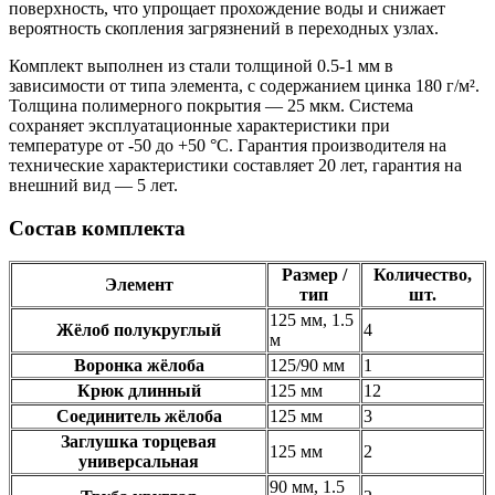
поверхность, что упрощает прохождение воды и снижает
вероятность скопления загрязнений в переходных узлах.
Комплект выполнен из стали толщиной 0.5-1 мм в
зависимости от типа элемента, с содержанием цинка 180 г/м².
Толщина полимерного покрытия — 25 мкм. Система
сохраняет эксплуатационные характеристики при
температуре от -50 до +50 °C. Гарантия производителя на
технические характеристики составляет 20 лет, гарантия на
внешний вид — 5 лет.
Состав комплекта
Размер /
Количество,
Элемент
тип
шт.
125 мм, 1.5
Жёлоб полукруглый
4
м
Воронка жёлоба
125/90 мм
1
Крюк длинный
125 мм
12
Соединитель жёлоба
125 мм
3
Заглушка торцевая
125 мм
2
универсальная
90 мм, 1.5