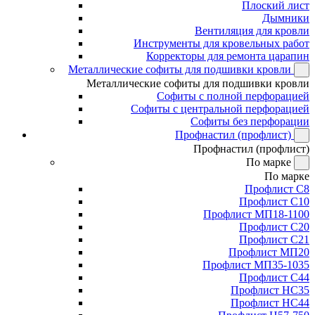
Плоский лист
Дымники
Вентиляция для кровли
Инструменты для кровельных работ
Корректоры для ремонта царапин
Металлические софиты для подшивки кровли
Металлические софиты для подшивки кровли
Софиты с полной перфорацией
Софиты с центральной перфорацией
Софиты без перфорации
Профнастил (профлист)
Профнастил (профлист)
По марке
По марке
Профлист С8
Профлист С10
Профлист МП18-1100
Профлист С20
Профлист С21
Профлист МП20
Профлист МП35-1035
Профлист С44
Профлист НС35
Профлист НС44