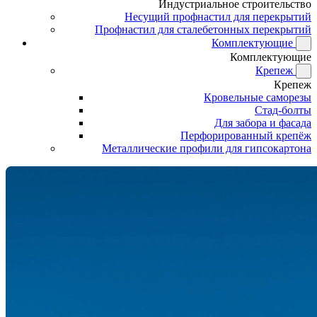
Индустриальное строительство
Несущий профнастил для перекрытий
Профнастил для сталебетонных перекрытий
Комплектующие
Комплектующие
Крепеж
Крепеж
Кровельные саморезы
Стад-болты
Для забора и фасада
Перфорированный крепёж
Металлические профили для гипсокартона