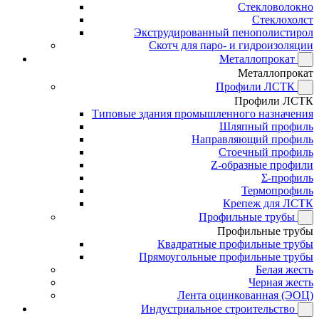
Стекловолокно
Стеклохолст
Экструдированный пенополистирол
Скотч для паро- и гидроизоляции
Металлопрокат
Металлопрокат
Профили ЛСТК
Профили ЛСТК
Типовые здания промышленного назначения
Шляпный профиль
Направляющий профиль
Стоечный профиль
Z-образные профили
Σ-профиль
Термопрофиль
Крепеж для ЛСТК
Профильные трубы
Профильные трубы
Квадратные профильные трубы
Прямоугольные профильные трубы
Белая жесть
Черная жесть
Лента оцинкованная (ЭОЦ)
Индустриальное строительство