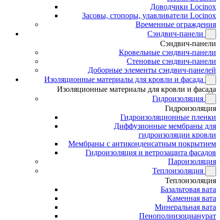
Доводчики Locinox
Засовы, стопоры, улавливатели Locinox
Временные ограждения
Сэндвич-панели
Сэндвич-панели
Кровельные сэндвич-панели
Стеновые сэндвич-панели
Доборные элементы сэндвич-панелей
Изоляционные материалы для кровли и фасада
Изоляционные материалы для кровли и фасада
Гидроизоляция
Гидроизоляция
Гидроизоляционные пленки
Диффузионные мембраны для
гидроизоляции кровли
Мембраны с антиконденсатным покрытием
Гидроизоляция и ветрозащита фасадов
Пароизоляция
Теплоизоляция
Теплоизоляция
Базальтовая вата
Каменная вата
Минеральная вата
Пенополиизоцианурат