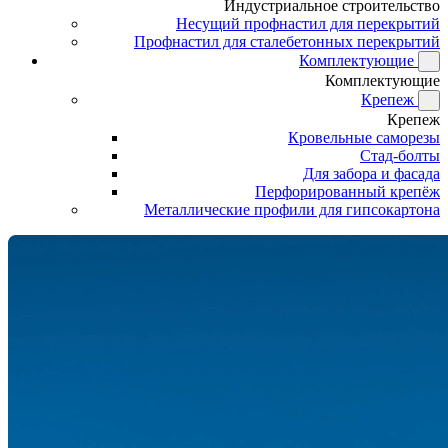
Индустриальное строительство
Несущий профнастил для перекрытий
Профнастил для сталебетонных перекрытий
Комплектующие
Комплектующие
Крепеж
Крепеж
Кровельные саморезы
Стад-болты
Для забора и фасада
Перфорированный крепёж
Металлические профили для гипсокартона