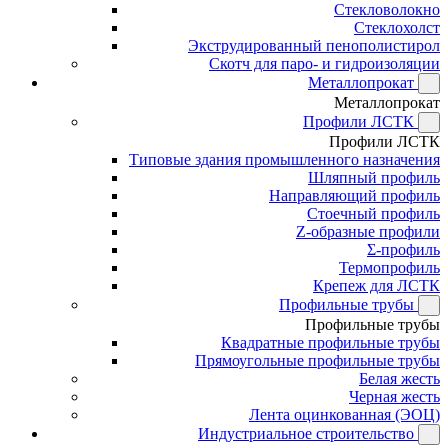
Стекловолокно
Стеклохолст
Экструдированный пенополистирол
Скотч для паро- и гидроизоляции
Металлопрокат
Металлопрокат
Профили ЛСТК
Профили ЛСТК
Типовые здания промышленного назначения
Шляпный профиль
Направляющий профиль
Стоечный профиль
Z-образные профили
Σ-профиль
Термопрофиль
Крепеж для ЛСТК
Профильные трубы
Профильные трубы
Квадратные профильные трубы
Прямоугольные профильные трубы
Белая жесть
Черная жесть
Лента оцинкованная (ЭОЦ)
Индустриальное строительство