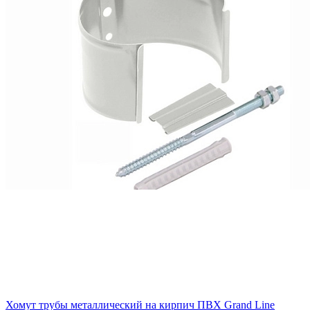
Хомут трубы металлический на кирпич ПВХ Grand Line