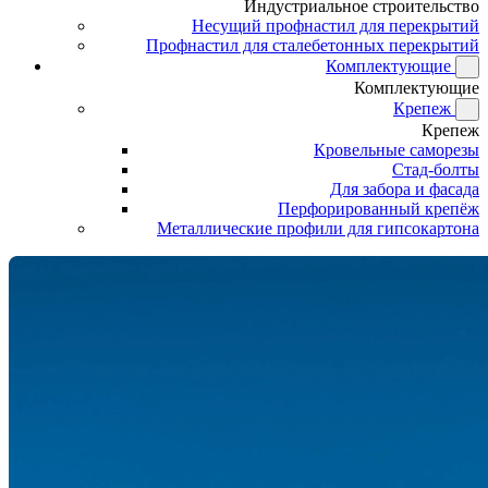
Индустриальное строительство
Несущий профнастил для перекрытий
Профнастил для сталебетонных перекрытий
Комплектующие
Комплектующие
Крепеж
Крепеж
Кровельные саморезы
Стад-болты
Для забора и фасада
Перфорированный крепёж
Металлические профили для гипсокартона