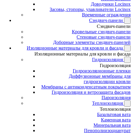
Доводчики Locinox
Засовы, стопоры, улавливатели Locinox
Временные ограждения
Сэндвич-панели
Сэндвич-панели
Кровельные сэндвич-панели
Стеновые сэндвич-панели
Доборные элементы сэндвич-панелей
Изоляционные материалы для кровли и фасада
Изоляционные материалы для кровли и фасада
Гидроизоляция
Гидроизоляция
Гидроизоляционные пленки
Диффузионные мембраны для
гидроизоляции кровли
Мембраны с антиконденсатным покрытием
Гидроизоляция и ветрозащита фасадов
Пароизоляция
Теплоизоляция
Теплоизоляция
Базальтовая вата
Каменная вата
Минеральная вата
Пенополиизоцианурат