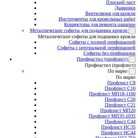
Плоский лист
Дымники
Вентиляция для кровли
Инструменты для кровельных работ
Корректоры для ремонта царапин
Металлические софиты для подшивки кровли
Металлические софиты для подшивки кровли
Софиты с полной перфорацией
Софиты с центральной перфорацией
Софиты без перфорации
Профнастил (профлист)
Профнастил (профлист)
По марке
По марке
Профлист С8
Профлист С10
Профлист МП18-1100
Профлист С20
Профлист С21
Профлист МП20
Профлист МП35-1035
Профлист С44
Профлист НС35
Профлист НС44