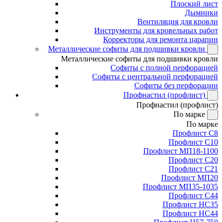
Плоский лист
Дымники
Вентиляция для кровли
Инструменты для кровельных работ
Корректоры для ремонта царапин
Металлические софиты для подшивки кровли
Металлические софиты для подшивки кровли
Софиты с полной перфорацией
Софиты с центральной перфорацией
Софиты без перфорации
Профнастил (профлист)
Профнастил (профлист)
По марке
По марке
Профлист С8
Профлист С10
Профлист МП18-1100
Профлист С20
Профлист С21
Профлист МП20
Профлист МП35-1035
Профлист С44
Профлист НС35
Профлист НС44