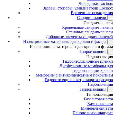
Доводчики Locinox
Засовы, стопоры, улавливатели Locinox
Временные ограждения
Сэндвич-панели
Сэндвич-панели
Кровельные сэндвич-панели
Стеновые сэндвич-панели
Доборные элементы сэндвич-панелей
Изоляционные материалы для кровли и фасада
Изоляционные материалы для кровли и фасада
Гидроизоляция
Гидроизоляция
Гидроизоляционные пленки
Диффузионные мембраны для
гидроизоляции кровли
Мембраны с антиконденсатным покрытием
Гидроизоляция и ветрозащита фасадов
Пароизоляция
Теплоизоляция
Теплоизоляция
Базальтовая вата
Каменная вата
Минеральная вата
Пенополиизоцианурат