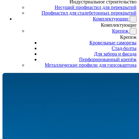
Индустриальное строительство
Несущий профнастил для перекрытий
Профнастил для сталебетонных перекрытий
Комплектующие
Комплектующие
Крепеж
Крепеж
Кровельные саморезы
Стад-болты
Для забора и фасада
Перфорированный крепёж
Металлические профили для гипсокартона