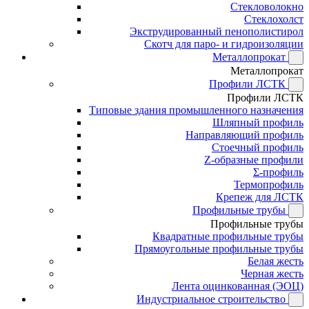
Стекловолокно
Стеклохолст
Экструдированный пенополистирол
Скотч для паро- и гидроизоляции
Металлопрокат
Металлопрокат
Профили ЛСТК
Профили ЛСТК
Типовые здания промышленного назначения
Шляпный профиль
Направляющий профиль
Стоечный профиль
Z-образные профили
Σ-профиль
Термопрофиль
Крепеж для ЛСТК
Профильные трубы
Профильные трубы
Квадратные профильные трубы
Прямоугольные профильные трубы
Белая жесть
Черная жесть
Лента оцинкованная (ЭОЦ)
Индустриальное строительство