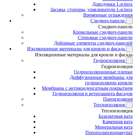
Доводчики Locinox
Засовы, стопоры, улавливатели Locinox
Временные ограждения
Сэндвич-панели
Сэндвич-панели
Кровельные сэндвич-панели
Стеновые сэндвич-панели
Доборные элементы сэндвич-панелей
Изоляционные материалы для кровли и фасада
Изоляционные материалы для кровли и фасада
Гидроизоляция
Гидроизоляция
Гидроизоляционные пленки
Диффузионные мембраны для
гидроизоляции кровли
Мембраны с антиконденсатным покрытием
Гидроизоляция и ветрозащита фасадов
Пароизоляция
Теплоизоляция
Теплоизоляция
Базальтовая вата
Каменная вата
Минеральная вата
Пенополиизоцианурат