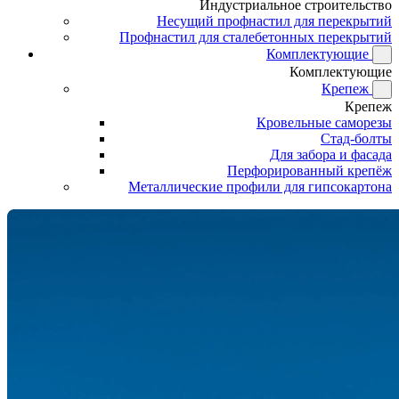
Индустриальное строительство
Несущий профнастил для перекрытий
Профнастил для сталебетонных перекрытий
Комплектующие
Комплектующие
Крепеж
Крепеж
Кровельные саморезы
Стад-болты
Для забора и фасада
Перфорированный крепёж
Металлические профили для гипсокартона