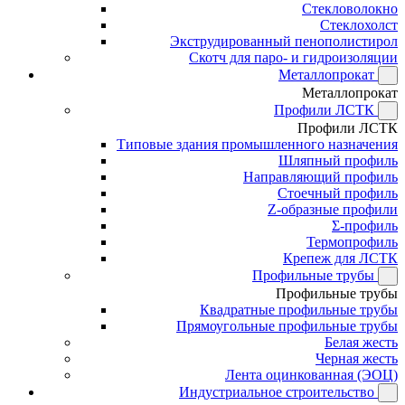
Стекловолокно
Стеклохолст
Экструдированный пенополистирол
Скотч для паро- и гидроизоляции
Металлопрокат
Металлопрокат
Профили ЛСТК
Профили ЛСТК
Типовые здания промышленного назначения
Шляпный профиль
Направляющий профиль
Стоечный профиль
Z-образные профили
Σ-профиль
Термопрофиль
Крепеж для ЛСТК
Профильные трубы
Профильные трубы
Квадратные профильные трубы
Прямоугольные профильные трубы
Белая жесть
Черная жесть
Лента оцинкованная (ЭОЦ)
Индустриальное строительство