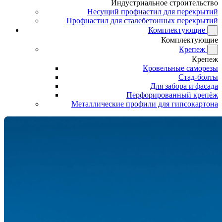
Индустриальное строительство
Несущий профнастил для перекрытий
Профнастил для сталебетонных перекрытий
Комплектующие
Комплектующие
Крепеж
Крепеж
Кровельные саморезы
Стад-болты
Для забора и фасада
Перфорированный крепёж
Металлические профили для гипсокартона