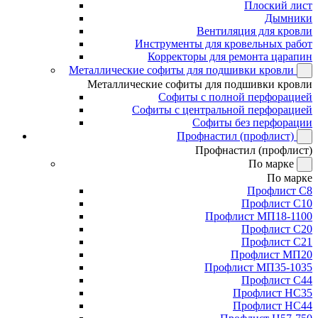
Плоский лист
Дымники
Вентиляция для кровли
Инструменты для кровельных работ
Корректоры для ремонта царапин
Металлические софиты для подшивки кровли
Металлические софиты для подшивки кровли
Софиты с полной перфорацией
Софиты с центральной перфорацией
Софиты без перфорации
Профнастил (профлист)
Профнастил (профлист)
По марке
По марке
Профлист С8
Профлист С10
Профлист МП18-1100
Профлист С20
Профлист С21
Профлист МП20
Профлист МП35-1035
Профлист С44
Профлист НС35
Профлист НС44