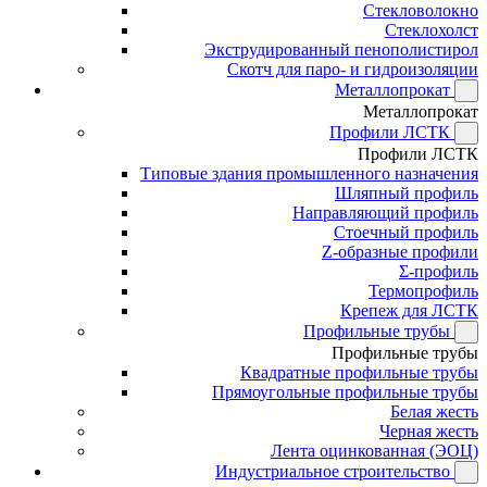
Стекловолокно
Стеклохолст
Экструдированный пенополистирол
Скотч для паро- и гидроизоляции
Металлопрокат
Металлопрокат
Профили ЛСТК
Профили ЛСТК
Типовые здания промышленного назначения
Шляпный профиль
Направляющий профиль
Стоечный профиль
Z-образные профили
Σ-профиль
Термопрофиль
Крепеж для ЛСТК
Профильные трубы
Профильные трубы
Квадратные профильные трубы
Прямоугольные профильные трубы
Белая жесть
Черная жесть
Лента оцинкованная (ЭОЦ)
Индустриальное строительство