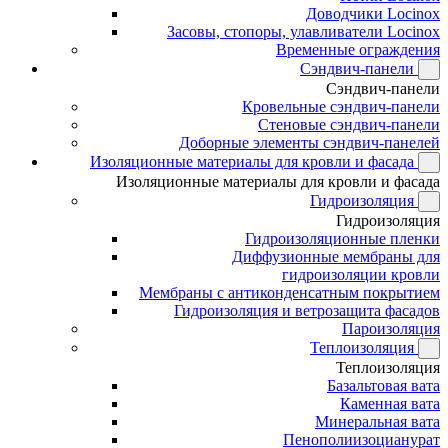
Доводчики Locinox
Засовы, стопоры, улавливатели Locinox
Временные ограждения
Сэндвич-панели
Сэндвич-панели
Кровельные сэндвич-панели
Стеновые сэндвич-панели
Доборные элементы сэндвич-панелей
Изоляционные материалы для кровли и фасада
Изоляционные материалы для кровли и фасада
Гидроизоляция
Гидроизоляция
Гидроизоляционные пленки
Диффузионные мембраны для
гидроизоляции кровли
Мембраны с антиконденсатным покрытием
Гидроизоляция и ветрозащита фасадов
Пароизоляция
Теплоизоляция
Теплоизоляция
Базальтовая вата
Каменная вата
Минеральная вата
Пенополиизоцианурат