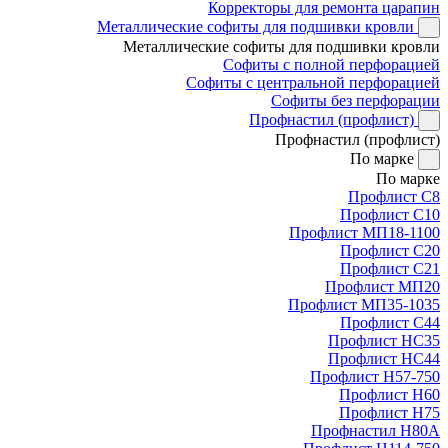
Корректоры для ремонта царапин
Металлические софиты для подшивки кровли
Металлические софиты для подшивки кровли
Софиты с полной перфорацией
Софиты с центральной перфорацией
Софиты без перфорации
Профнастил (профлист)
Профнастил (профлист)
По марке
По марке
Профлист С8
Профлист С10
Профлист МП18-1100
Профлист С20
Профлист С21
Профлист МП20
Профлист МП35-1035
Профлист С44
Профлист НС35
Профлист НС44
Профлист Н57-750
Профлист Н60
Профлист Н75
Профнастил Н80А