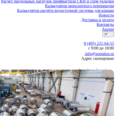
Расчет предельных нагрузок профнастила СКН и схем укладки
Калькулятор монолитного перекрытия
Калькулятор расчёта водосточной системы для крыши
Новости
Доставка и оплата
Контакты
Акции
8 (495) 221-64-55
с 9:00 до 18:00
info@poetalon.ru
Адрес скопирован