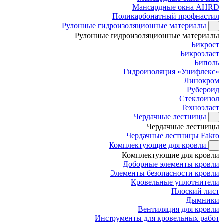
Мансардные окна AHRD
Поликарбонатный профнастил
Рулонные гидроизоляционные материалы
Рулонные гидроизоляционные материалы
Бикрост
Бикроэласт
Биполь
Гидроизоляция «Унифлекс»
Линокром
Рубероид
Стеклоизол
Техноэласт
Чердачные лестницы
Чердачные лестницы
Чердачные лестницы Fakro
Комплектующие для кровли
Комплектующие для кровли
Доборные элементы кровли
Элементы безопасности кровли
Кровельные уплотнители
Плоский лист
Дымники
Вентиляция для кровли
Инструменты для кровельных работ