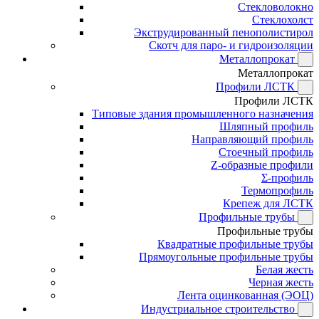
Стекловолокно
Стеклохолст
Экструдированный пенополистирол
Скотч для паро- и гидроизоляции
Металлопрокат
Металлопрокат
Профили ЛСТК
Профили ЛСТК
Типовые здания промышленного назначения
Шляпный профиль
Направляющий профиль
Стоечный профиль
Z-образные профили
Σ-профиль
Термопрофиль
Крепеж для ЛСТК
Профильные трубы
Профильные трубы
Квадратные профильные трубы
Прямоугольные профильные трубы
Белая жесть
Черная жесть
Лента оцинкованная (ЭОЦ)
Индустриальное строительство