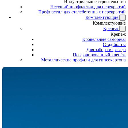
Индустриальное строительство
Несущий профнастил для перекрытий
Профнастил для сталебетонных перекрытий
Комплектующие
Комплектующие
Крепеж
Крепеж
Кровельные саморезы
Стад-болты
Для забора и фасада
Перфорированный крепёж
Металлические профили для гипсокартона