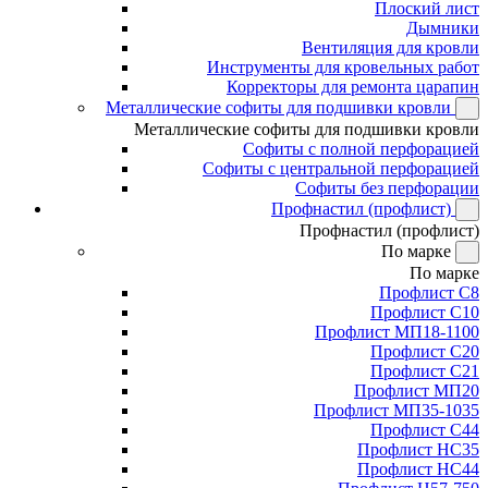
Плоский лист
Дымники
Вентиляция для кровли
Инструменты для кровельных работ
Корректоры для ремонта царапин
Металлические софиты для подшивки кровли
Металлические софиты для подшивки кровли
Софиты с полной перфорацией
Софиты с центральной перфорацией
Софиты без перфорации
Профнастил (профлист)
Профнастил (профлист)
По марке
По марке
Профлист С8
Профлист С10
Профлист МП18-1100
Профлист С20
Профлист С21
Профлист МП20
Профлист МП35-1035
Профлист С44
Профлист НС35
Профлист НС44