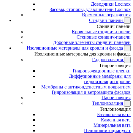
Доводчики Locinox
Засовы, стопоры, улавливатели Locinox
Временные ограждения
Сэндвич-панели
Сэндвич-панели
Кровельные сэндвич-панели
Стеновые сэндвич-панели
Доборные элементы сэндвич-панелей
Изоляционные материалы для кровли и фасада
Изоляционные материалы для кровли и фасада
Гидроизоляция
Гидроизоляция
Гидроизоляционные пленки
Диффузионные мембраны для
гидроизоляции кровли
Мембраны с антиконденсатным покрытием
Гидроизоляция и ветрозащита фасадов
Пароизоляция
Теплоизоляция
Теплоизоляция
Базальтовая вата
Каменная вата
Минеральная вата
Пенополиизоцианурат