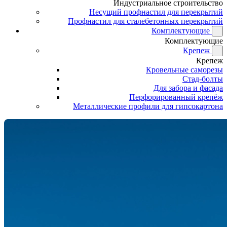
Индустриальное строительство
Несущий профнастил для перекрытий
Профнастил для сталебетонных перекрытий
Комплектующие
Комплектующие
Крепеж
Крепеж
Кровельные саморезы
Стад-болты
Для забора и фасада
Перфорированный крепёж
Металлические профили для гипсокартона