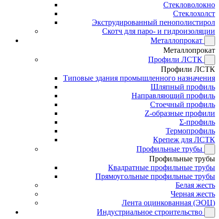
Стекловолокно
Стеклохолст
Экструдированный пенополистирол
Скотч для паро- и гидроизоляции
Металлопрокат
Металлопрокат
Профили ЛСТК
Профили ЛСТК
Типовые здания промышленного назначения
Шляпный профиль
Направляющий профиль
Стоечный профиль
Z-образные профили
Σ-профиль
Термопрофиль
Крепеж для ЛСТК
Профильные трубы
Профильные трубы
Квадратные профильные трубы
Прямоугольные профильные трубы
Белая жесть
Черная жесть
Лента оцинкованная (ЭОЦ)
Индустриальное строительство