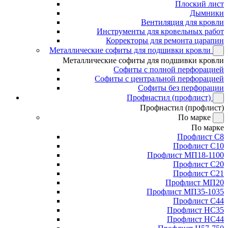
Плоский лист
Дымники
Вентиляция для кровли
Инструменты для кровельных работ
Корректоры для ремонта царапин
Металлические софиты для подшивки кровли
Металлические софиты для подшивки кровли
Софиты с полной перфорацией
Софиты с центральной перфорацией
Софиты без перфорации
Профнастил (профлист)
Профнастил (профлист)
По марке
По марке
Профлист С8
Профлист С10
Профлист МП18-1100
Профлист С20
Профлист С21
Профлист МП20
Профлист МП35-1035
Профлист С44
Профлист НС35
Профлист НС44