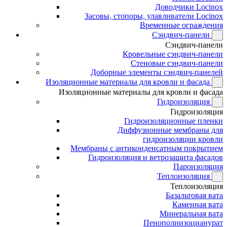
Доводчики Locinox
Засовы, стопоры, улавливатели Locinox
Временные ограждения
Сэндвич-панели
Сэндвич-панели
Кровельные сэндвич-панели
Стеновые сэндвич-панели
Доборные элементы сэндвич-панелей
Изоляционные материалы для кровли и фасада
Изоляционные материалы для кровли и фасада
Гидроизоляция
Гидроизоляция
Гидроизоляционные пленки
Диффузионные мембраны для
гидроизоляции кровли
Мембраны с антиконденсатным покрытием
Гидроизоляция и ветрозащита фасадов
Пароизоляция
Теплоизоляция
Теплоизоляция
Базальтовая вата
Каменная вата
Минеральная вата
Пенополиизоцианурат