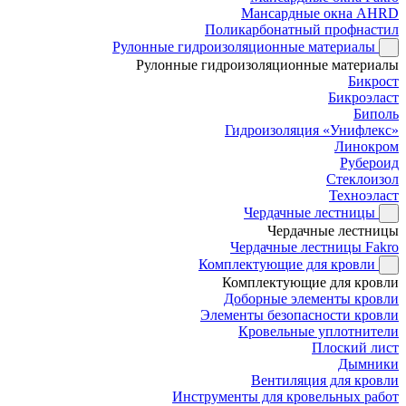
Мансардные окна AHRD
Поликарбонатный профнастил
Рулонные гидроизоляционные материалы
Рулонные гидроизоляционные материалы
Бикрост
Бикроэласт
Биполь
Гидроизоляция «Унифлекс»
Линокром
Рубероид
Стеклоизол
Техноэласт
Чердачные лестницы
Чердачные лестницы
Чердачные лестницы Fakro
Комплектующие для кровли
Комплектующие для кровли
Доборные элементы кровли
Элементы безопасности кровли
Кровельные уплотнители
Плоский лист
Дымники
Вентиляция для кровли
Инструменты для кровельных работ