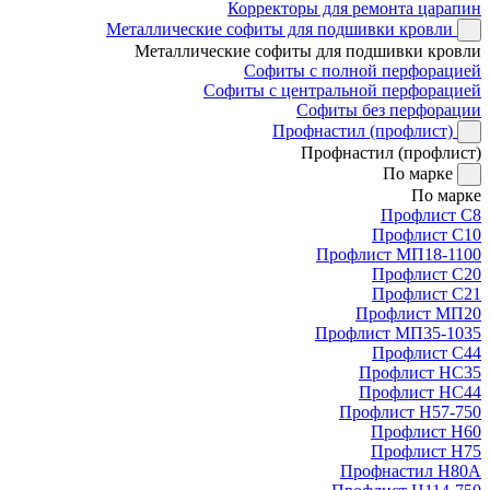
Корректоры для ремонта царапин
Металлические софиты для подшивки кровли
Металлические софиты для подшивки кровли
Софиты с полной перфорацией
Софиты с центральной перфорацией
Софиты без перфорации
Профнастил (профлист)
Профнастил (профлист)
По марке
По марке
Профлист С8
Профлист С10
Профлист МП18-1100
Профлист С20
Профлист С21
Профлист МП20
Профлист МП35-1035
Профлист С44
Профлист НС35
Профлист НС44
Профлист Н57-750
Профлист Н60
Профлист Н75
Профнастил Н80А