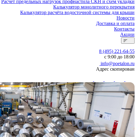
Расчет предельных нагрузок профнастила СКН и схем укладки
Калькулятор монолитного перекрытия
Калькулятор расчёта водосточной системы для крыши
Новости
Доставка и оплата
Контакты
Акции
8 (495) 221-64-55
с 9:00 до 18:00
info@poetalon.ru
Адрес скопирован