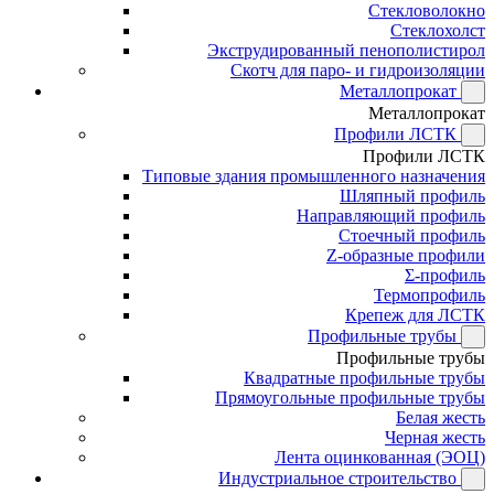
Стекловолокно
Стеклохолст
Экструдированный пенополистирол
Скотч для паро- и гидроизоляции
Металлопрокат
Металлопрокат
Профили ЛСТК
Профили ЛСТК
Типовые здания промышленного назначения
Шляпный профиль
Направляющий профиль
Стоечный профиль
Z-образные профили
Σ-профиль
Термопрофиль
Крепеж для ЛСТК
Профильные трубы
Профильные трубы
Квадратные профильные трубы
Прямоугольные профильные трубы
Белая жесть
Черная жесть
Лента оцинкованная (ЭОЦ)
Индустриальное строительство