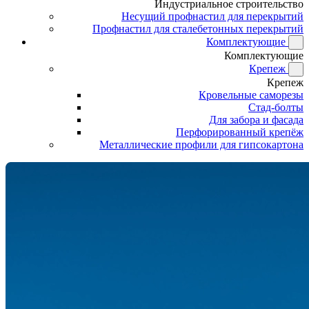
Индустриальное строительство
Несущий профнастил для перекрытий
Профнастил для сталебетонных перекрытий
Комплектующие
Комплектующие
Крепеж
Крепеж
Кровельные саморезы
Стад-болты
Для забора и фасада
Перфорированный крепёж
Металлические профили для гипсокартона