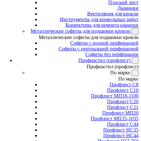
Плоский лист
Дымники
Вентиляция для кровли
Инструменты для кровельных работ
Корректоры для ремонта царапин
Металлические софиты для подшивки кровли
Металлические софиты для подшивки кровли
Софиты с полной перфорацией
Софиты с центральной перфорацией
Софиты без перфорации
Профнастил (профлист)
Профнастил (профлист)
По марке
По марке
Профлист С8
Профлист С10
Профлист МП18-1100
Профлист С20
Профлист С21
Профлист МП20
Профлист МП35-1035
Профлист С44
Профлист НС35
Профлист НС44