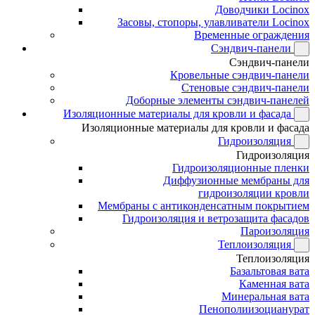
Доводчики Locinox
Засовы, стопоры, улавливатели Locinox
Временные ограждения
Сэндвич-панели
Сэндвич-панели
Кровельные сэндвич-панели
Стеновые сэндвич-панели
Доборные элементы сэндвич-панелей
Изоляционные материалы для кровли и фасада
Изоляционные материалы для кровли и фасада
Гидроизоляция
Гидроизоляция
Гидроизоляционные пленки
Диффузионные мембраны для
гидроизоляции кровли
Мембраны с антиконденсатным покрытием
Гидроизоляция и ветрозащита фасадов
Пароизоляция
Теплоизоляция
Теплоизоляция
Базальтовая вата
Каменная вата
Минеральная вата
Пенополиизоцианурат