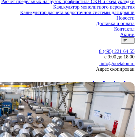
Расчет предельных нагрузок профнастила СКН и схем укладки
Калькулятор монолитного перекрытия
Калькулятор расчёта водосточной системы для крыши
Новости
Доставка и оплата
Контакты
Акции
8 (495) 221-64-55
с 9:00 до 18:00
info@poetalon.ru
Адрес скопирован