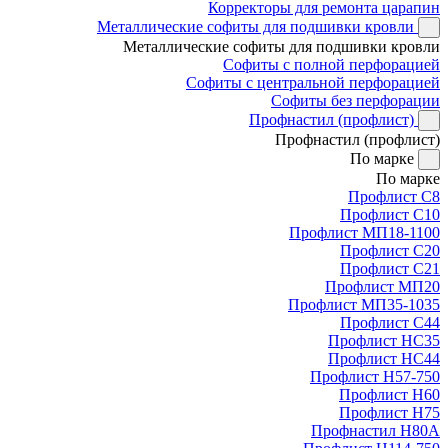
Корректоры для ремонта царапин
Металлические софиты для подшивки кровли
Металлические софиты для подшивки кровли
Софиты с полной перфорацией
Софиты с центральной перфорацией
Софиты без перфорации
Профнастил (профлист)
Профнастил (профлист)
По марке
По марке
Профлист С8
Профлист С10
Профлист МП18-1100
Профлист С20
Профлист С21
Профлист МП20
Профлист МП35-1035
Профлист С44
Профлист НС35
Профлист НС44
Профлист Н57-750
Профлист Н60
Профлист Н75
Профнастил Н80А