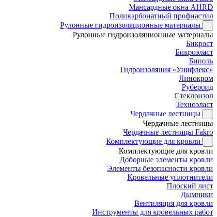
Мансардные окна AHRD
Поликарбонатный профнастил
Рулонные гидроизоляционные материалы
Рулонные гидроизоляционные материалы
Бикрост
Бикроэласт
Биполь
Гидроизоляция «Унифлекс»
Линокром
Рубероид
Стеклоизол
Техноэласт
Чердачные лестницы
Чердачные лестницы
Чердачные лестницы Fakro
Комплектующие для кровли
Комплектующие для кровли
Доборные элементы кровли
Элементы безопасности кровли
Кровельные уплотнители
Плоский лист
Дымники
Вентиляция для кровли
Инструменты для кровельных работ