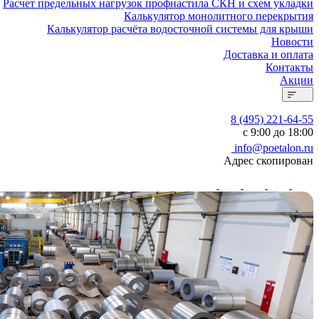
Расчет предельных нагрузок профнастила СКН и схем укладки
Калькулятор монолитного перекрытия
Калькулятор расчёта водосточной системы для крыши
Новости
Доставка и оплата
Контакты
Акции
8 (495) 221-64-55
с 9:00 до 18:00
info@poetalon.ru
Адрес скопирован