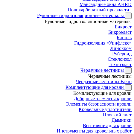
Мансардные окна AHRD
Поликарбонатный профнастил
Рулонные гидроизоляционные материалы
Рулонные гидроизоляционные материалы
Бикрост
Бикроэласт
Биполь
Гидроизоляция «Унифлекс»
Линокром
Рубероид
Стеклоизол
Техноэласт
Чердачные лестницы
Чердачные лестницы
Чердачные лестницы Fakro
Комплектующие для кровли
Комплектующие для кровли
Доборные элементы кровли
Элементы безопасности кровли
Кровельные уплотнители
Плоский лист
Дымники
Вентиляция для кровли
Инструменты для кровельных работ