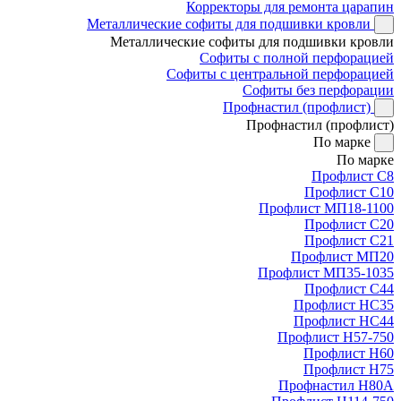
Корректоры для ремонта царапин
Металлические софиты для подшивки кровли
Металлические софиты для подшивки кровли
Софиты с полной перфорацией
Софиты с центральной перфорацией
Софиты без перфорации
Профнастил (профлист)
Профнастил (профлист)
По марке
По марке
Профлист С8
Профлист С10
Профлист МП18-1100
Профлист С20
Профлист С21
Профлист МП20
Профлист МП35-1035
Профлист С44
Профлист НС35
Профлист НС44
Профлист Н57-750
Профлист Н60
Профлист Н75
Профнастил Н80А