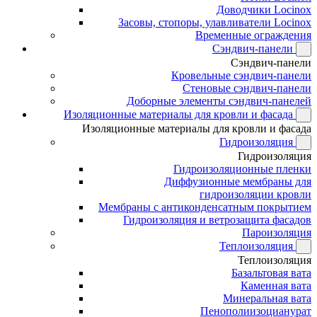
Доводчики Locinox
Засовы, стопоры, улавливатели Locinox
Временные ограждения
Сэндвич-панели
Сэндвич-панели
Кровельные сэндвич-панели
Стеновые сэндвич-панели
Доборные элементы сэндвич-панелей
Изоляционные материалы для кровли и фасада
Изоляционные материалы для кровли и фасада
Гидроизоляция
Гидроизоляция
Гидроизоляционные пленки
Диффузионные мембраны для
гидроизоляции кровли
Мембраны с антиконденсатным покрытием
Гидроизоляция и ветрозащита фасадов
Пароизоляция
Теплоизоляция
Теплоизоляция
Базальтовая вата
Каменная вата
Минеральная вата
Пенополиизоцианурат