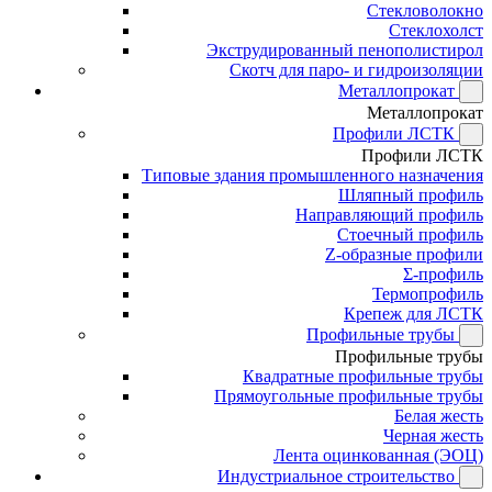
Стекловолокно
Стеклохолст
Экструдированный пенополистирол
Скотч для паро- и гидроизоляции
Металлопрокат
Металлопрокат
Профили ЛСТК
Профили ЛСТК
Типовые здания промышленного назначения
Шляпный профиль
Направляющий профиль
Стоечный профиль
Z-образные профили
Σ-профиль
Термопрофиль
Крепеж для ЛСТК
Профильные трубы
Профильные трубы
Квадратные профильные трубы
Прямоугольные профильные трубы
Белая жесть
Черная жесть
Лента оцинкованная (ЭОЦ)
Индустриальное строительство