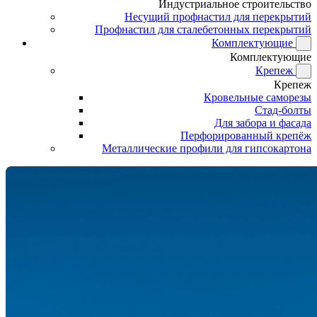
Индустриальное строительство
Несущий профнастил для перекрытий
Профнастил для сталебетонных перекрытий
Комплектующие
Комплектующие
Крепеж
Крепеж
Кровельные саморезы
Стад-болты
Для забора и фасада
Перфорированный крепёж
Металлические профили для гипсокартона