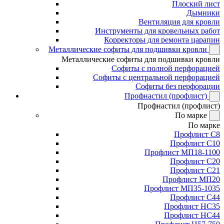
Плоский лист
Дымники
Вентиляция для кровли
Инструменты для кровельных работ
Корректоры для ремонта царапин
Металлические софиты для подшивки кровли
Металлические софиты для подшивки кровли
Софиты с полной перфорацией
Софиты с центральной перфорацией
Софиты без перфорации
Профнастил (профлист)
Профнастил (профлист)
По марке
По марке
Профлист С8
Профлист С10
Профлист МП18-1100
Профлист С20
Профлист С21
Профлист МП20
Профлист МП35-1035
Профлист С44
Профлист НС35
Профлист НС44