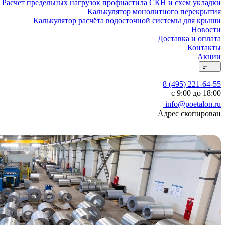
Расчет предельных нагрузок профнастила СКН и схем укладки
Калькулятор монолитного перекрытия
Калькулятор расчёта водосточной системы для крыши
Новости
Доставка и оплата
Контакты
Акции
8 (495) 221-64-55
с 9:00 до 18:00
info@poetalon.ru
Адрес скопирован