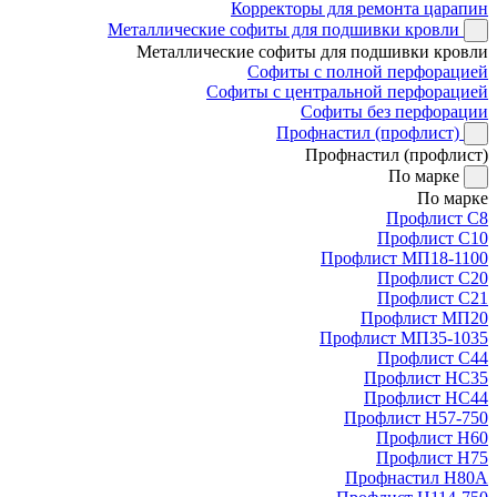
Корректоры для ремонта царапин
Металлические софиты для подшивки кровли
Металлические софиты для подшивки кровли
Софиты с полной перфорацией
Софиты с центральной перфорацией
Софиты без перфорации
Профнастил (профлист)
Профнастил (профлист)
По марке
По марке
Профлист С8
Профлист С10
Профлист МП18-1100
Профлист С20
Профлист С21
Профлист МП20
Профлист МП35-1035
Профлист С44
Профлист НС35
Профлист НС44
Профлист Н57-750
Профлист Н60
Профлист Н75
Профнастил Н80А