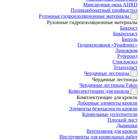
Мансардные окна AHRD
Поликарбонатный профнастил
Рулонные гидроизоляционные материалы
Рулонные гидроизоляционные материалы
Бикрост
Бикроэласт
Биполь
Гидроизоляция «Унифлекс»
Линокром
Рубероид
Стеклоизол
Техноэласт
Чердачные лестницы
Чердачные лестницы
Чердачные лестницы Fakro
Комплектующие для кровли
Комплектующие для кровли
Доборные элементы кровли
Элементы безопасности кровли
Кровельные уплотнители
Плоский лист
Дымники
Вентиляция для кровли
Инструменты для кровельных работ