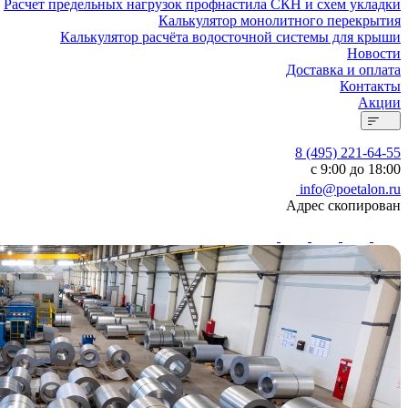
Расчет предельных нагрузок профнастила СКН и схем укладки
Калькулятор монолитного перекрытия
Калькулятор расчёта водосточной системы для крыши
Новости
Доставка и оплата
Контакты
Акции
8 (495) 221-64-55
с 9:00 до 18:00
info@poetalon.ru
Адрес скопирован