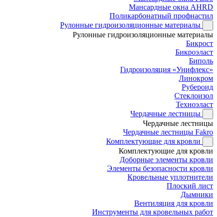
Мансардные окна AHRD
Поликарбонатный профнастил
Рулонные гидроизоляционные материалы
Рулонные гидроизоляционные материалы
Бикрост
Бикроэласт
Биполь
Гидроизоляция «Унифлекс»
Линокром
Рубероид
Стеклоизол
Техноэласт
Чердачные лестницы
Чердачные лестницы
Чердачные лестницы Fakro
Комплектующие для кровли
Комплектующие для кровли
Доборные элементы кровли
Элементы безопасности кровли
Кровельные уплотнители
Плоский лист
Дымники
Вентиляция для кровли
Инструменты для кровельных работ