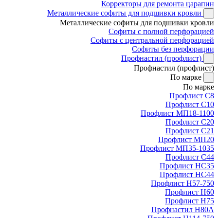
Корректоры для ремонта царапин
Металлические софиты для подшивки кровли
Металлические софиты для подшивки кровли
Софиты с полной перфорацией
Софиты с центральной перфорацией
Софиты без перфорации
Профнастил (профлист)
Профнастил (профлист)
По марке
По марке
Профлист С8
Профлист С10
Профлист МП18-1100
Профлист С20
Профлист С21
Профлист МП20
Профлист МП35-1035
Профлист С44
Профлист НС35
Профлист НС44
Профлист Н57-750
Профлист Н60
Профлист Н75
Профнастил Н80А