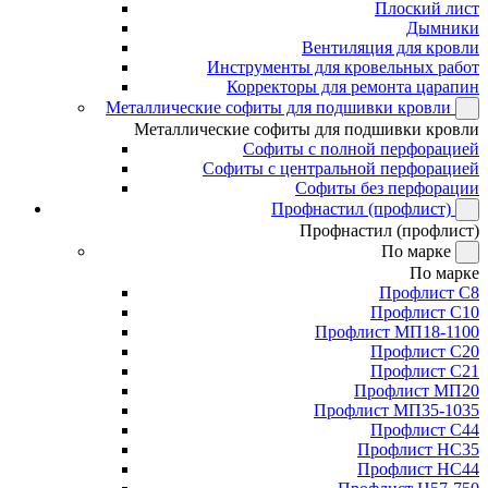
Плоский лист
Дымники
Вентиляция для кровли
Инструменты для кровельных работ
Корректоры для ремонта царапин
Металлические софиты для подшивки кровли
Металлические софиты для подшивки кровли
Софиты с полной перфорацией
Софиты с центральной перфорацией
Софиты без перфорации
Профнастил (профлист)
Профнастил (профлист)
По марке
По марке
Профлист С8
Профлист С10
Профлист МП18-1100
Профлист С20
Профлист С21
Профлист МП20
Профлист МП35-1035
Профлист С44
Профлист НС35
Профлист НС44