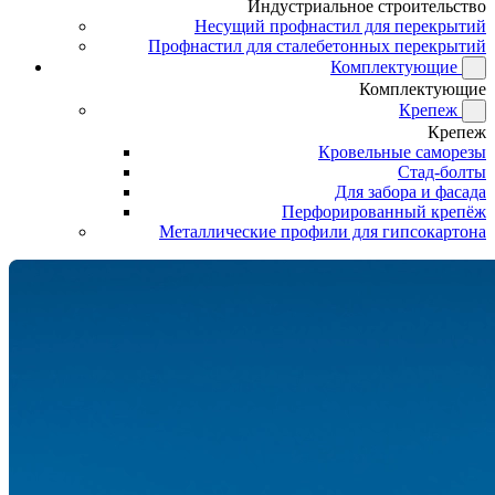
Индустриальное строительство
Несущий профнастил для перекрытий
Профнастил для сталебетонных перекрытий
Комплектующие
Комплектующие
Крепеж
Крепеж
Кровельные саморезы
Стад-болты
Для забора и фасада
Перфорированный крепёж
Металлические профили для гипсокартона