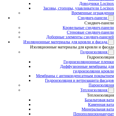
Доводчики Locinox
Засовы, стопоры, улавливатели Locinox
Временные ограждения
Сэндвич-панели
Сэндвич-панели
Кровельные сэндвич-панели
Стеновые сэндвич-панели
Доборные элементы сэндвич-панелей
Изоляционные материалы для кровли и фасада
Изоляционные материалы для кровли и фасада
Гидроизоляция
Гидроизоляция
Гидроизоляционные пленки
Диффузионные мембраны для
гидроизоляции кровли
Мембраны с антиконденсатным покрытием
Гидроизоляция и ветрозащита фасадов
Пароизоляция
Теплоизоляция
Теплоизоляция
Базальтовая вата
Каменная вата
Минеральная вата
Пенополиизоцианурат