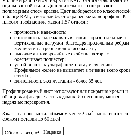
миллиметра и цветом покрытия RAL 1014 изготавливают из
оцинкованной стали. Дополнительно его покрывают
полимерным слоем краски. Цвет выбирается по классической
таблице RAL, в который будет окрашен металлопрофиль. К
плюсам профнастила марки Н57 относят:
прочность и надежность;
способность выдерживать высокие горизонтальные и
вертикальные нагрузки, благодаря продольным ребрам
жесткости на гребне волнового железа;
высокие антикоррозийные свойства, которые
обеспечивает полиэстер;
устойчивость к ультрафиолетовому излучению.
Профильное железо не выцветает в течение всего срока
службы;
длительность эксплуатации - более 35 лет.
Профилированный лист используют для покрытия кровли и
облицовки фасадов частных домов. Из него получаются
надежные перекрытия.
2
Заказы на профнастил объемом менее 25 м
выполняются со
сроком поставки до 60 дней.
2
Наценка
Объем заказа, м