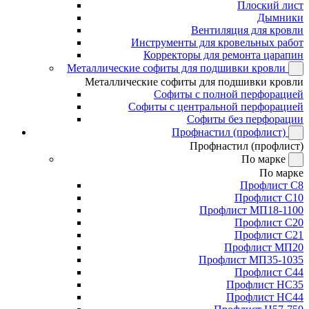
Плоский лист
Дымники
Вентиляция для кровли
Инструменты для кровельных работ
Корректоры для ремонта царапин
Металлические софиты для подшивки кровли
Металлические софиты для подшивки кровли
Софиты с полной перфорацией
Софиты с центральной перфорацией
Софиты без перфорации
Профнастил (профлист)
Профнастил (профлист)
По марке
По марке
Профлист С8
Профлист С10
Профлист МП18-1100
Профлист С20
Профлист С21
Профлист МП20
Профлист МП35-1035
Профлист С44
Профлист НС35
Профлист НС44