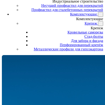
Индустриальное строительство
Несущий профнастил для перекрытий
Профнастил для сталебетонных перекрытий
Комплектующие
Комплектующие
Крепеж
Крепеж
Кровельные саморезы
Стад-болты
Для забора и фасада
Перфорированный крепёж
Металлические профили для гипсокартона