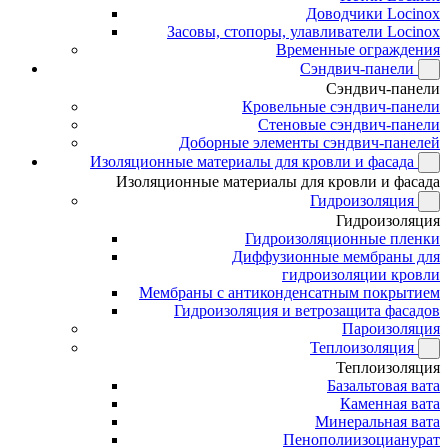
Доводчики Locinox
Засовы, стопоры, улавливатели Locinox
Временные ограждения
Сэндвич-панели
Сэндвич-панели
Кровельные сэндвич-панели
Стеновые сэндвич-панели
Доборные элементы сэндвич-панелей
Изоляционные материалы для кровли и фасада
Изоляционные материалы для кровли и фасада
Гидроизоляция
Гидроизоляция
Гидроизоляционные пленки
Диффузионные мембраны для
гидроизоляции кровли
Мембраны с антиконденсатным покрытием
Гидроизоляция и ветрозащита фасадов
Пароизоляция
Теплоизоляция
Теплоизоляция
Базальтовая вата
Каменная вата
Минеральная вата
Пенополиизоцианурат