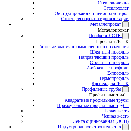
Стекловолокно
Стеклохолст
Экструдированный пенополистирол
Скотч для паро- и гидроизоляции
Металлопрокат
Металлопрокат
Профили ЛСТК
Профили ЛСТК
Типовые здания промышленного назначения
Шляпный профиль
Направляющий профиль
Стоечный профиль
Z-образные профили
Σ-профиль
Термопрофиль
Крепеж для ЛСТК
Профильные трубы
Профильные трубы
Квадратные профильные трубы
Прямоугольные профильные трубы
Белая жесть
Черная жесть
Лента оцинкованная (ЭОЦ)
Индустриальное строительство