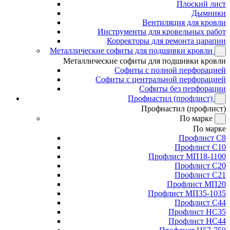
Плоский лист
Дымники
Вентиляция для кровли
Инструменты для кровельных работ
Корректоры для ремонта царапин
Металлические софиты для подшивки кровли
Металлические софиты для подшивки кровли
Софиты с полной перфорацией
Софиты с центральной перфорацией
Софиты без перфорации
Профнастил (профлист)
Профнастил (профлист)
По марке
По марке
Профлист С8
Профлист С10
Профлист МП18-1100
Профлист С20
Профлист С21
Профлист МП20
Профлист МП35-1035
Профлист С44
Профлист НС35
Профлист НС44