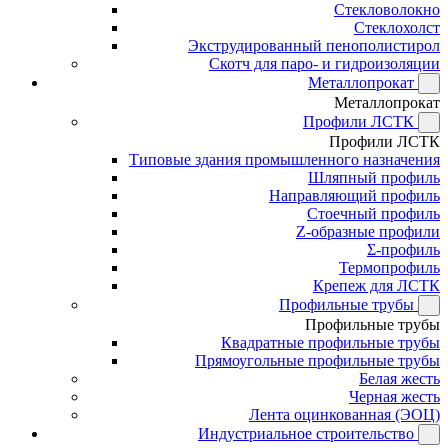
Стекловолокно
Стеклохолст
Экструдированный пенополистирол
Скотч для паро- и гидроизоляции
Металлопрокат
Металлопрокат
Профили ЛСТК
Профили ЛСТК
Типовые здания промышленного назначения
Шляпный профиль
Направляющий профиль
Стоечный профиль
Z-образные профили
Σ-профиль
Термопрофиль
Крепеж для ЛСТК
Профильные трубы
Профильные трубы
Квадратные профильные трубы
Прямоугольные профильные трубы
Белая жесть
Черная жесть
Лента оцинкованная (ЭОЦ)
Индустриальное строительство