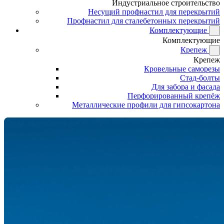
Индустриальное строительство
Несущий профнастил для перекрытий
Профнастил для сталебетонных перекрытий
Комплектующие
Комплектующие
Крепеж
Крепеж
Кровельные саморезы
Стад-болты
Для забора и фасада
Перфорированный крепёж
Металлические профили для гипсокартона