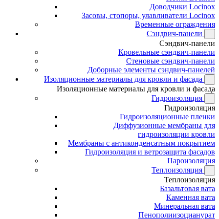
Доводчики Locinox
Засовы, стопоры, улавливатели Locinox
Временные ограждения
Сэндвич-панели
Сэндвич-панели
Кровельные сэндвич-панели
Стеновые сэндвич-панели
Доборные элементы сэндвич-панелей
Изоляционные материалы для кровли и фасада
Изоляционные материалы для кровли и фасада
Гидроизоляция
Гидроизоляция
Гидроизоляционные пленки
Диффузионные мембраны для
гидроизоляции кровли
Мембраны с антиконденсатным покрытием
Гидроизоляция и ветрозащита фасадов
Пароизоляция
Теплоизоляция
Теплоизоляция
Базальтовая вата
Каменная вата
Минеральная вата
Пенополиизоцианурат