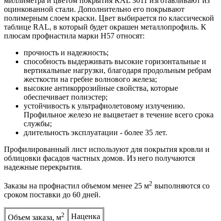
миллиметра и цветом покрытия RAL 3011 изготавливают из
оцинкованной стали. Дополнительно его покрывают
полимерным слоем краски. Цвет выбирается по классической
таблице RAL, в который будет окрашен металлопрофиль. К
плюсам профнастила марки Н57 относят:
прочность и надежность;
способность выдерживать высокие горизонтальные и
вертикальные нагрузки, благодаря продольным ребрам
жесткости на гребне волнового железа;
высокие антикоррозийные свойства, которые
обеспечивает полиэстер;
устойчивость к ультрафиолетовому излучению.
Профильное железо не выцветает в течение всего срока
службы;
длительность эксплуатации - более 35 лет.
Профилированный лист используют для покрытия кровли и
облицовки фасадов частных домов. Из него получаются
надежные перекрытия.
2
Заказы на профнастил объемом менее 25 м
выполняются со
сроком поставки до 60 дней.
2
Наценка
Объем заказа, м