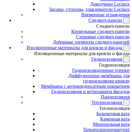
Доводчики Locinox
Засовы, стопоры, улавливатели Locinox
Временные ограждения
Сэндвич-панели
Сэндвич-панели
Кровельные сэндвич-панели
Стеновые сэндвич-панели
Доборные элементы сэндвич-панелей
Изоляционные материалы для кровли и фасада
Изоляционные материалы для кровли и фасада
Гидроизоляция
Гидроизоляция
Гидроизоляционные пленки
Диффузионные мембраны для
гидроизоляции кровли
Мембраны с антиконденсатным покрытием
Гидроизоляция и ветрозащита фасадов
Пароизоляция
Теплоизоляция
Теплоизоляция
Базальтовая вата
Каменная вата
Минеральная вата
Пенополиизоцианурат