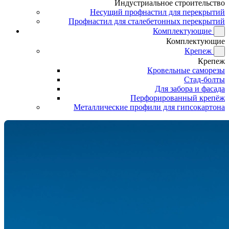
Индустриальное строительство
Несущий профнастил для перекрытий
Профнастил для сталебетонных перекрытий
Комплектующие
Комплектующие
Крепеж
Крепеж
Кровельные саморезы
Стад-болты
Для забора и фасада
Перфорированный крепёж
Металлические профили для гипсокартона