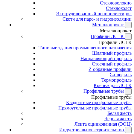
Стекловолокно
Стеклохолст
Экструдированный пенополистирол
Скотч для паро- и гидроизоляции
Металлопрокат
Металлопрокат
Профили ЛСТК
Профили ЛСТК
Типовые здания промышленного назначения
Шляпный профиль
Направляющий профиль
Стоечный профиль
Z-образные профили
Σ-профиль
Термопрофиль
Крепеж для ЛСТК
Профильные трубы
Профильные трубы
Квадратные профильные трубы
Прямоугольные профильные трубы
Белая жесть
Черная жесть
Лента оцинкованная (ЭОЦ)
Индустриальное строительство