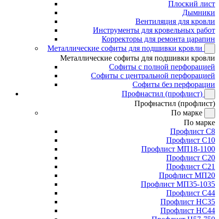
Плоский лист
Дымники
Вентиляция для кровли
Инструменты для кровельных работ
Корректоры для ремонта царапин
Металлические софиты для подшивки кровли
Металлические софиты для подшивки кровли
Софиты с полной перфорацией
Софиты с центральной перфорацией
Софиты без перфорации
Профнастил (профлист)
Профнастил (профлист)
По марке
По марке
Профлист С8
Профлист С10
Профлист МП18-1100
Профлист С20
Профлист С21
Профлист МП20
Профлист МП35-1035
Профлист С44
Профлист НС35
Профлист НС44