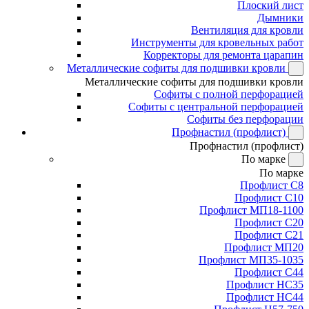
Плоский лист
Дымники
Вентиляция для кровли
Инструменты для кровельных работ
Корректоры для ремонта царапин
Металлические софиты для подшивки кровли
Металлические софиты для подшивки кровли
Софиты с полной перфорацией
Софиты с центральной перфорацией
Софиты без перфорации
Профнастил (профлист)
Профнастил (профлист)
По марке
По марке
Профлист С8
Профлист С10
Профлист МП18-1100
Профлист С20
Профлист С21
Профлист МП20
Профлист МП35-1035
Профлист С44
Профлист НС35
Профлист НС44