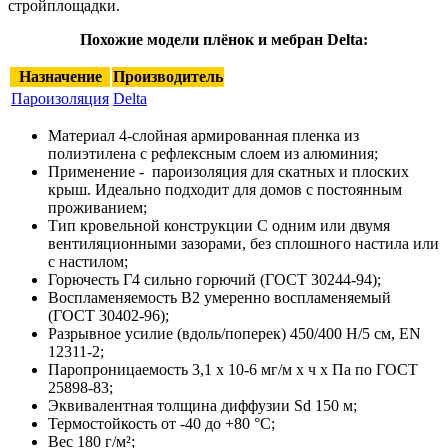
стройплощадки.
Похожие модели плёнок и мебран Delta:
Назначение
Производитель
Пароизоляция
Delta
Материал 4-слойная армированная пленка из
полиэтилена с рефлексным слоем из алюминия;
Применение - пароизоляция для скатных и плоских
крыш. Идеально подходит для домов с постоянным
проживанием;
Тип кровельной конструкции С одним или двумя
вентиляционными зазорами, без сплошного настила или
с настилом;
Горючесть Г4 сильно горючий (ГОСТ 30244-94);
Воспламеняемость В2 умеренно воспламеняемый
(ГОСТ 30402-96);
Разрывное усилие (вдоль/поперек) 450/400 Н/5 см, EN
12311-2;
Паропроницаемость 3,1 х 10-6 мг/м х ч х Па по ГОСТ
25898-83;
Эквивалентная толщина диффузии Sd 150 м;
Термостойкость от -40 до +80 °C;
Вес 180 г/м²;