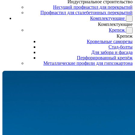
Индустриальное строительство
Несущий профнастил для перекрытий
Профнастил для сталебетонных перекрытий
Комплектующие
Комплектующие
Крепеж
Крепеж
Кровельные саморезы
Стад-болты
Для забора и фасада
Перфорированный крепёж
Металлические профили для гипсокартона