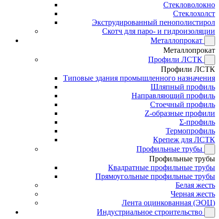
Стекловолокно
Стеклохолст
Экструдированный пенополистирол
Скотч для паро- и гидроизоляции
Металлопрокат
Металлопрокат
Профили ЛСТК
Профили ЛСТК
Типовые здания промышленного назначения
Шляпный профиль
Направляющий профиль
Стоечный профиль
Z-образные профили
Σ-профиль
Термопрофиль
Крепеж для ЛСТК
Профильные трубы
Профильные трубы
Квадратные профильные трубы
Прямоугольные профильные трубы
Белая жесть
Черная жесть
Лента оцинкованная (ЭОЦ)
Индустриальное строительство