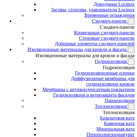
Доводчики Locinox
Засовы, стопоры, улавливатели Locinox
Временные ограждения
Сэндвич-панели
Сэндвич-панели
Кровельные сэндвич-панели
Стеновые сэндвич-панели
Доборные элементы сэндвич-панелей
Изоляционные материалы для кровли и фасада
Изоляционные материалы для кровли и фасада
Гидроизоляция
Гидроизоляция
Гидроизоляционные пленки
Диффузионные мембраны для
гидроизоляции кровли
Мембраны с антиконденсатным покрытием
Гидроизоляция и ветрозащита фасадов
Пароизоляция
Теплоизоляция
Теплоизоляция
Базальтовая вата
Каменная вата
Минеральная вата
Пенополиизоцианурат