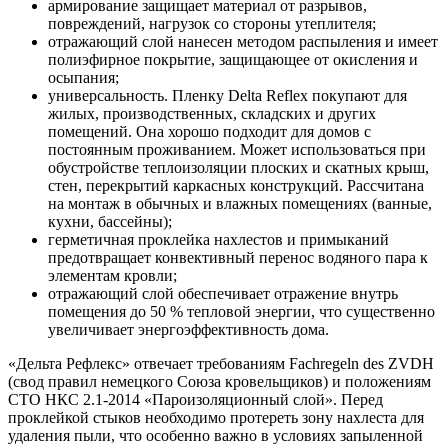
армирование защищает материал от разрывов,
повреждений, нагрузок со стороны утеплителя;
отражающий слой нанесен методом распыления и имеет
полиэфирное покрытие, защищающее от окисления и
осыпания;
универсальность. Пленку Delta Reflex покупают для
жилых, производственных, складских и других
помещений. Она хорошо подходит для домов с
постоянным проживанием. Может использоваться при
обустройстве теплоизоляции плоских и скатных крыш,
стен, перекрытий каркасных конструкций. Рассчитана
на монтаж в обычных и влажных помещениях (ванные,
кухни, бассейны);
герметичная проклейка нахлестов и примыканий
предотвращает конвективный перенос водяного пара к
элементам кровли;
отражающий слой обеспечивает отражение внутрь
помещения до 50 % тепловой энергии, что существенно
увеличивает энергоэффективность дома.
«Дельта Рефлекс» отвечает требованиям Fachregeln des ZVDH
(cвод правил немецкого Союза кровельщиков) и положениям
СТО НКС 2.1-2014 «Пароизоляционный слой». Перед
проклейкой стыков необходимо протереть зону нахлеста для
удаления пыли, что особенно важно в условиях запыленной