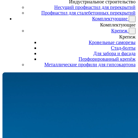
Индустриальное строительство
Несущий профнастил для перекрытий
Профнастил для сталебетонных перекрытий
Комплектующие
Комплектующие
Крепеж
Крепеж
Кровельные саморезы
Стад-болты
Для забора и фасада
Перфорированный крепёж
Металлические профили для гипсокартона