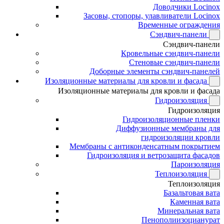
Доводчики Locinox
Засовы, стопоры, улавливатели Locinox
Временные ограждения
Сэндвич-панели
Сэндвич-панели
Кровельные сэндвич-панели
Стеновые сэндвич-панели
Доборные элементы сэндвич-панелей
Изоляционные материалы для кровли и фасада
Изоляционные материалы для кровли и фасада
Гидроизоляция
Гидроизоляция
Гидроизоляционные пленки
Диффузионные мембраны для
гидроизоляции кровли
Мембраны с антиконденсатным покрытием
Гидроизоляция и ветрозащита фасадов
Пароизоляция
Теплоизоляция
Теплоизоляция
Базальтовая вата
Каменная вата
Минеральная вата
Пенополиизоцианурат