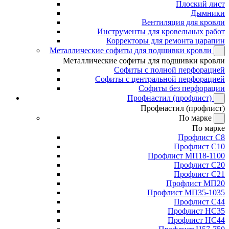
Плоский лист
Дымники
Вентиляция для кровли
Инструменты для кровельных работ
Корректоры для ремонта царапин
Металлические софиты для подшивки кровли
Металлические софиты для подшивки кровли
Софиты с полной перфорацией
Софиты с центральной перфорацией
Софиты без перфорации
Профнастил (профлист)
Профнастил (профлист)
По марке
По марке
Профлист С8
Профлист С10
Профлист МП18-1100
Профлист С20
Профлист С21
Профлист МП20
Профлист МП35-1035
Профлист С44
Профлист НС35
Профлист НС44