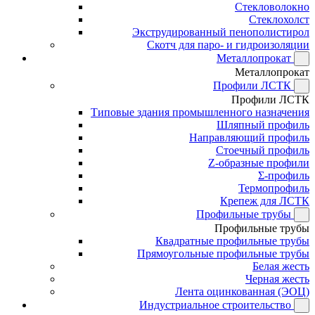
Стекловолокно
Стеклохолст
Экструдированный пенополистирол
Скотч для паро- и гидроизоляции
Металлопрокат
Металлопрокат
Профили ЛСТК
Профили ЛСТК
Типовые здания промышленного назначения
Шляпный профиль
Направляющий профиль
Стоечный профиль
Z-образные профили
Σ-профиль
Термопрофиль
Крепеж для ЛСТК
Профильные трубы
Профильные трубы
Квадратные профильные трубы
Прямоугольные профильные трубы
Белая жесть
Черная жесть
Лента оцинкованная (ЭОЦ)
Индустриальное строительство