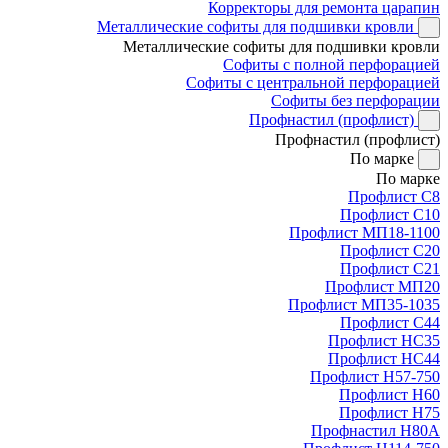
Корректоры для ремонта царапин
Металлические софиты для подшивки кровли
Металлические софиты для подшивки кровли
Софиты с полной перфорацией
Софиты с центральной перфорацией
Софиты без перфорации
Профнастил (профлист)
Профнастил (профлист)
По марке
По марке
Профлист С8
Профлист С10
Профлист МП18-1100
Профлист С20
Профлист С21
Профлист МП20
Профлист МП35-1035
Профлист С44
Профлист НС35
Профлист НС44
Профлист Н57-750
Профлист Н60
Профлист Н75
Профнастил Н80А