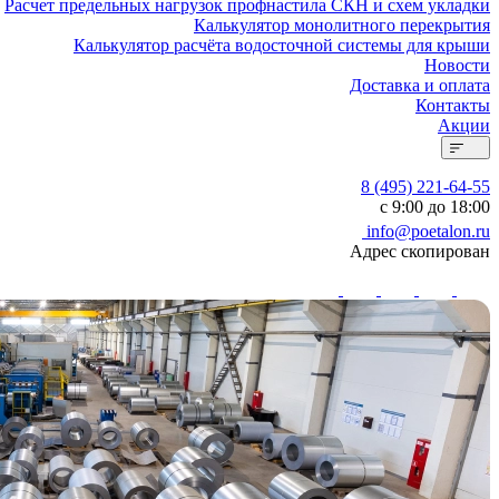
Расчет предельных нагрузок профнастила СКН и схем укладки
Калькулятор монолитного перекрытия
Калькулятор расчёта водосточной системы для крыши
Новости
Доставка и оплата
Контакты
Акции
8 (495) 221-64-55
с 9:00 до 18:00
info@poetalon.ru
Адрес скопирован