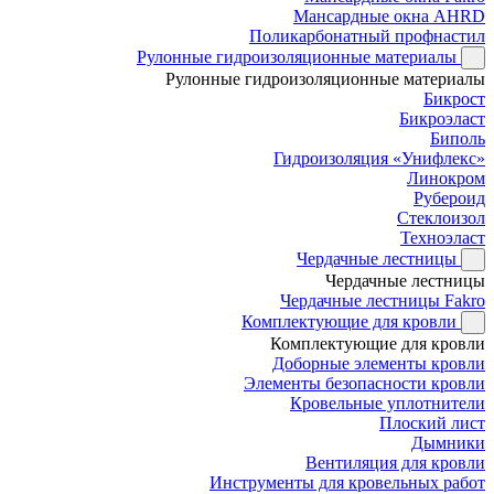
Мансардные окна AHRD
Поликарбонатный профнастил
Рулонные гидроизоляционные материалы
Рулонные гидроизоляционные материалы
Бикрост
Бикроэласт
Биполь
Гидроизоляция «Унифлекс»
Линокром
Рубероид
Стеклоизол
Техноэласт
Чердачные лестницы
Чердачные лестницы
Чердачные лестницы Fakro
Комплектующие для кровли
Комплектующие для кровли
Доборные элементы кровли
Элементы безопасности кровли
Кровельные уплотнители
Плоский лист
Дымники
Вентиляция для кровли
Инструменты для кровельных работ