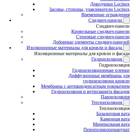
Доводчики Locinox
Засовы, стопоры, улавливатели Locinox
Временные ограждения
Сэндвич-панели
Сэндвич-панели
Кровельные сэндвич-панели
Стеновые сэндвич-панели
Доборные элементы сэндвич-панелей
Изоляционные материалы для кровли и фасада
Изоляционные материалы для кровли и фасада
Гидроизоляция
Гидроизоляция
Гидроизоляционные пленки
Диффузионные мембраны для
гидроизоляции кровли
Мембраны с антиконденсатным покрытием
Гидроизоляция и ветрозащита фасадов
Пароизоляция
Теплоизоляция
Теплоизоляция
Базальтовая вата
Каменная вата
Минеральная вата
Пенополиизоцианурат