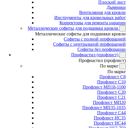
Плоский лист
Дымники
Вентиляция для кровли
Инструменты для кровельных работ
Корректоры для ремонта царапин
Металлические софиты для подшивки кровли
Металлические софиты для подшивки кровли
Софиты с полной перфорацией
Софиты с центральной перфорацией
Софиты без перфорации
Профнастил (профлист)
Профнастил (профлист)
По марке
По марке
Профлист С8
Профлист С10
Профлист МП18-1100
Профлист С20
Профлист С21
Профлист МП20
Профлист МП35-1035
Профлист С44
Профлист НС35
Профлист НС44