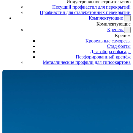
Индустриальное строительство
Несущий профнастил для перекрытий
Профнастил для сталебетонных перекрытий
Комплектующие
Комплектующие
Крепеж
Крепеж
Кровельные саморезы
Стад-болты
Для забора и фасада
Перфорированный крепёж
Металлические профили для гипсокартона