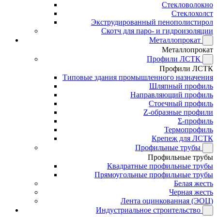
Стекловолокно
Стеклохолст
Экструдированный пенополистирол
Скотч для паро- и гидроизоляции
Металлопрокат
Металлопрокат
Профили ЛСТК
Профили ЛСТК
Типовые здания промышленного назначения
Шляпный профиль
Направляющий профиль
Стоечный профиль
Z-образные профили
Σ-профиль
Термопрофиль
Крепеж для ЛСТК
Профильные трубы
Профильные трубы
Квадратные профильные трубы
Прямоугольные профильные трубы
Белая жесть
Черная жесть
Лента оцинкованная (ЭОЦ)
Индустриальное строительство