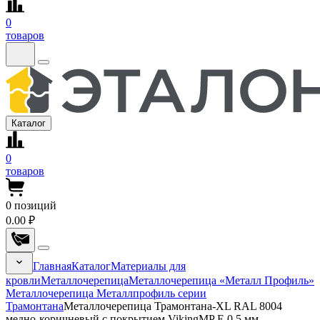
0
товаров
Каталог
0
товаров
0
позиций
0.00 ₽
Главная
Каталог
Материалы для
кровли
Металлочерепица
Металлочерепица «Металл Профиль»
Металлочерепица Металлпрофиль серии
Трамонтана
Металлочерепица Трамонтана-XL RAL 8004
медно-коричневый с покрытием VikingMP E 0.5 мм