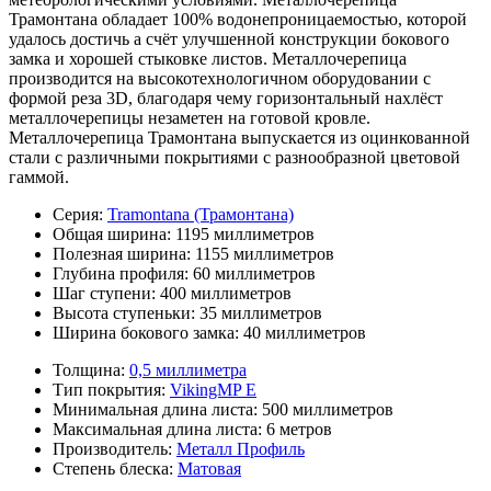
Трамонтана обладает 100% водонепроницаемостью, которой
удалось достичь а счёт улучшенной конструкции бокового
замка и хорошей стыковке листов. Металлочерепица
производится на высокотехнологичном оборудовании с
формой реза 3D, благодаря чему горизонтальный нахлёст
металлочерепицы незаметен на готовой кровле.
Металлочерепица Трамонтана выпускается из оцинкованной
стали с различными покрытиями с разнообразной цветовой
гаммой.
Серия:
Tramontana (Трамонтана)
Общая ширина:
1195 миллиметров
Полезная ширина:
1155 миллиметров
Глубина профиля:
60 миллиметров
Шаг ступени:
400 миллиметров
Высота ступеньки:
35 миллиметров
Ширина бокового замка:
40 миллиметров
Толщина:
0,5 миллиметра
Тип покрытия:
VikingMP E
Минимальная длина листа:
500 миллиметров
Максимальная длина листа:
6 метров
Производитель:
Металл Профиль
Степень блеска:
Матовая