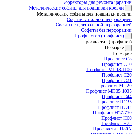
Корректоры для ремонта царапин
Металлические софиты для подшивки кровли
Металлические софиты для подшивки кровли
Софиты с полной перфорацией
Софиты с центральной перфорацией
Софиты без перфорации
Профнастил (профлист)
Профнастил (профлист)
По марке
По марке
Профлист С8
Профлист С10
Профлист МП18-1100
Профлист С20
Профлист С21
Профлист МП20
Профлист МП35-1035
Профлист С44
Профлист НС35
Профлист НС44
Профлист Н57-750
Профлист Н60
Профлист Н75
Профнастил Н80А