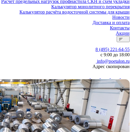
Расчет предельных нагрузок профнастила СКН и схем укладки
Калькулятор монолитного перекрытия
Калькулятор расчёта водосточной системы для крыши
Новости
Доставка и оплата
Контакты
Акции
8 (495) 221-64-55
с 9:00 до 18:00
info@poetalon.ru
Адрес скопирован