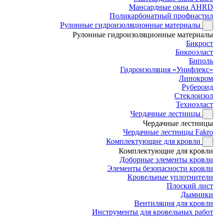
Мансардные окна AHRD
Поликарбонатный профнастил
Рулонные гидроизоляционные материалы
Рулонные гидроизоляционные материалы
Бикрост
Бикроэласт
Биполь
Гидроизоляция «Унифлекс»
Линокром
Рубероид
Стеклоизол
Техноэласт
Чердачные лестницы
Чердачные лестницы
Чердачные лестницы Fakro
Комплектующие для кровли
Комплектующие для кровли
Доборные элементы кровли
Элементы безопасности кровли
Кровельные уплотнители
Плоский лист
Дымники
Вентиляция для кровли
Инструменты для кровельных работ