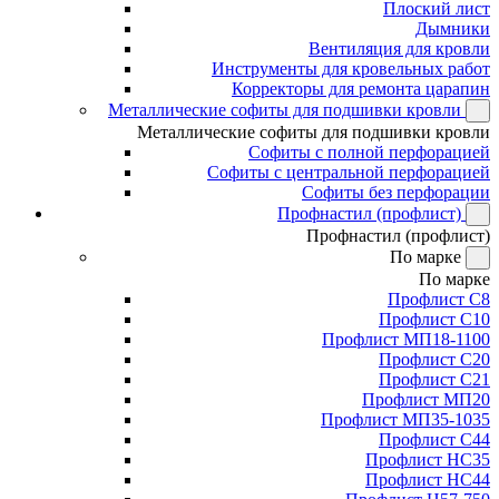
Плоский лист
Дымники
Вентиляция для кровли
Инструменты для кровельных работ
Корректоры для ремонта царапин
Металлические софиты для подшивки кровли
Металлические софиты для подшивки кровли
Софиты с полной перфорацией
Софиты с центральной перфорацией
Софиты без перфорации
Профнастил (профлист)
Профнастил (профлист)
По марке
По марке
Профлист С8
Профлист С10
Профлист МП18-1100
Профлист С20
Профлист С21
Профлист МП20
Профлист МП35-1035
Профлист С44
Профлист НС35
Профлист НС44