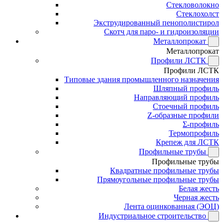
Стекловолокно
Стеклохолст
Экструдированный пенополистирол
Скотч для паро- и гидроизоляции
Металлопрокат
Металлопрокат
Профили ЛСТК
Профили ЛСТК
Типовые здания промышленного назначения
Шляпный профиль
Направляющий профиль
Стоечный профиль
Z-образные профили
Σ-профиль
Термопрофиль
Крепеж для ЛСТК
Профильные трубы
Профильные трубы
Квадратные профильные трубы
Прямоугольные профильные трубы
Белая жесть
Черная жесть
Лента оцинкованная (ЭОЦ)
Индустриальное строительство