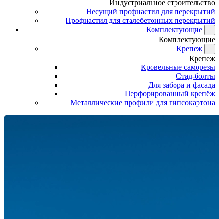
Индустриальное строительство
Несущий профнастил для перекрытий
Профнастил для сталебетонных перекрытий
Комплектующие
Комплектующие
Крепеж
Крепеж
Кровельные саморезы
Стад-болты
Для забора и фасада
Перфорированный крепёж
Металлические профили для гипсокартона