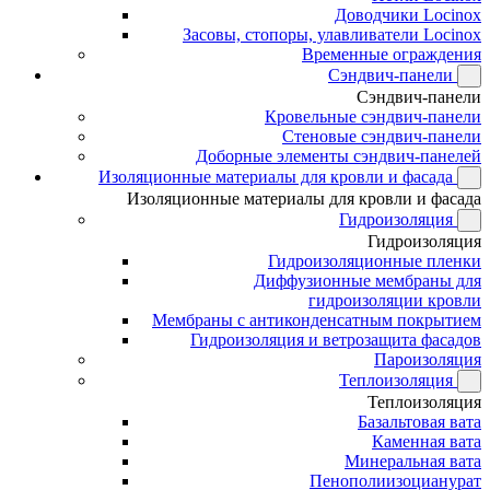
Доводчики Locinox
Засовы, стопоры, улавливатели Locinox
Временные ограждения
Сэндвич-панели
Сэндвич-панели
Кровельные сэндвич-панели
Стеновые сэндвич-панели
Доборные элементы сэндвич-панелей
Изоляционные материалы для кровли и фасада
Изоляционные материалы для кровли и фасада
Гидроизоляция
Гидроизоляция
Гидроизоляционные пленки
Диффузионные мембраны для
гидроизоляции кровли
Мембраны с антиконденсатным покрытием
Гидроизоляция и ветрозащита фасадов
Пароизоляция
Теплоизоляция
Теплоизоляция
Базальтовая вата
Каменная вата
Минеральная вата
Пенополиизоцианурат