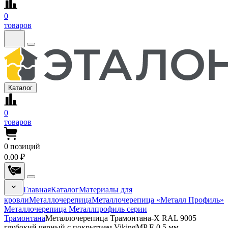
0
товаров
Каталог
0
товаров
0
позиций
0.00 ₽
Главная
Каталог
Материалы для
кровли
Металлочерепица
Металлочерепица «Металл Профиль»
Металлочерепица Металлпрофиль серии
Трамонтана
Металлочерепица Трамонтана-X RAL 9005
глубокий черный с покрытием VikingMP E 0.5 мм