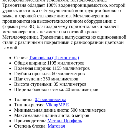
Трамонтана обладает 100% водонепроницаемостью, которой
удалось достичь а счёт улучшенной конструкции бокового
замка и хорошей стыковке листов. Металлочерепица
производится на высокотехнологичном оборудовании с
формой реза 3D, благодаря чему горизонтальный нахлёст
металлочерепицы незаметен на готовой кровле.
Металлочерепица Трамонтана выпускается из оцинкованной
стали с различными покрытиями с разнообразной цветовой
гаммой.
Серия:
Tramontana (Трамонтана)
Общая ширина:
1195 миллиметров
Полезная ширина:
1155 миллиметров
Глубина профиля:
60 миллиметров
Шаг ступени:
350 миллиметров
Высота ступеньки:
35 миллиметров
Ширина бокового замка:
40 миллиметров
Толщина:
0,5 миллиметра
Тип покрытия:
VikingMP E
Минимальная длина листа:
500 миллиметров
Максимальная длина листа:
6 метров
Производитель:
Металл Профиль
Степень блеска:
Матовая