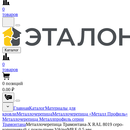
0
товаров
Каталог
0
товаров
0
позиций
0.00 ₽
Главная
Каталог
Материалы для
кровли
Металлочерепица
Металлочерепица «Металл Профиль»
Металлочерепица Металлпрофиль серии
Трамонтана
Металлочерепица Трамонтана-X RAL 8019 серо-
коричневый с покрытием VikingMP E 0.5 мм