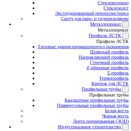
Стекловолокно
Стеклохолст
Экструдированный пенополистирол
Скотч для паро- и гидроизоляции
Металлопрокат
Металлопрокат
Профили ЛСТК
Профили ЛСТК
Типовые здания промышленного назначения
Шляпный профиль
Направляющий профиль
Стоечный профиль
Z-образные профили
Σ-профиль
Термопрофиль
Крепеж для ЛСТК
Профильные трубы
Профильные трубы
Квадратные профильные трубы
Прямоугольные профильные трубы
Белая жесть
Черная жесть
Лента оцинкованная (ЭОЦ)
Индустриальное строительство