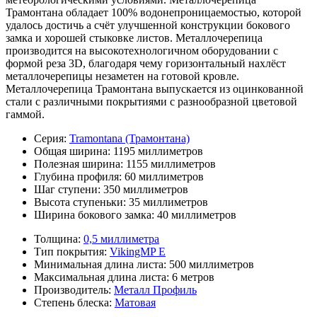
Трамонтана обладает 100% водонепроницаемостью, которой
удалось достичь а счёт улучшенной конструкции бокового
замка и хорошей стыковке листов. Металлочерепица
производится на высокотехнологичном оборудовании с
формой реза 3D, благодаря чему горизонтальный нахлёст
металлочерепицы незаметен на готовой кровле.
Металлочерепица Трамонтана выпускается из оцинкованной
стали с различными покрытиями с разнообразной цветовой
гаммой.
Серия:
Tramontana (Трамонтана)
Общая ширина:
1195 миллиметров
Полезная ширина:
1155 миллиметров
Глубина профиля:
60 миллиметров
Шаг ступени:
350 миллиметров
Высота ступеньки:
35 миллиметров
Ширина бокового замка:
40 миллиметров
Толщина:
0,5 миллиметра
Тип покрытия:
VikingMP E
Минимальная длина листа:
500 миллиметров
Максимальная длина листа:
6 метров
Производитель:
Металл Профиль
Степень блеска:
Матовая