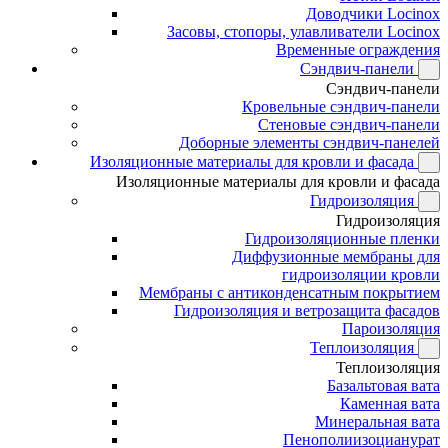
Доводчики Locinox
Засовы, стопоры, улавливатели Locinox
Временные ограждения
Сэндвич-панели
Сэндвич-панели
Кровельные сэндвич-панели
Стеновые сэндвич-панели
Доборные элементы сэндвич-панелей
Изоляционные материалы для кровли и фасада
Изоляционные материалы для кровли и фасада
Гидроизоляция
Гидроизоляция
Гидроизоляционные пленки
Диффузионные мембраны для
гидроизоляции кровли
Мембраны с антиконденсатным покрытием
Гидроизоляция и ветрозащита фасадов
Пароизоляция
Теплоизоляция
Теплоизоляция
Базальтовая вата
Каменная вата
Минеральная вата
Пенополиизоцианурат