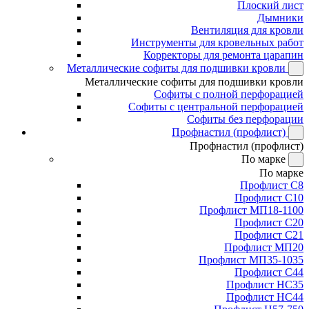
Плоский лист
Дымники
Вентиляция для кровли
Инструменты для кровельных работ
Корректоры для ремонта царапин
Металлические софиты для подшивки кровли
Металлические софиты для подшивки кровли
Софиты с полной перфорацией
Софиты с центральной перфорацией
Софиты без перфорации
Профнастил (профлист)
Профнастил (профлист)
По марке
По марке
Профлист С8
Профлист С10
Профлист МП18-1100
Профлист С20
Профлист С21
Профлист МП20
Профлист МП35-1035
Профлист С44
Профлист НС35
Профлист НС44