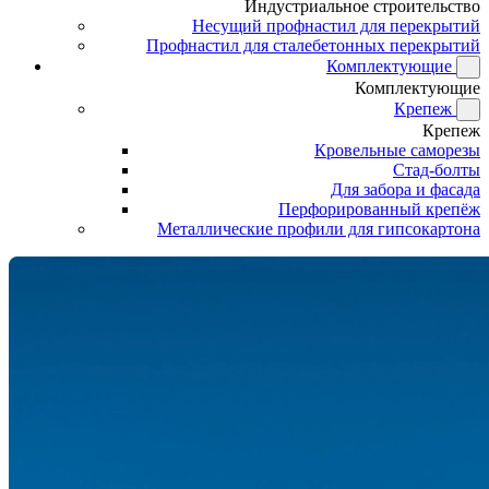
Индустриальное строительство
Несущий профнастил для перекрытий
Профнастил для сталебетонных перекрытий
Комплектующие
Комплектующие
Крепеж
Крепеж
Кровельные саморезы
Стад-болты
Для забора и фасада
Перфорированный крепёж
Металлические профили для гипсокартона