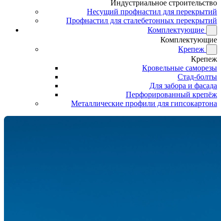
Индустриальное строительство
Несущий профнастил для перекрытий
Профнастил для сталебетонных перекрытий
Комплектующие
Комплектующие
Крепеж
Крепеж
Кровельные саморезы
Стад-болты
Для забора и фасада
Перфорированный крепёж
Металлические профили для гипсокартона