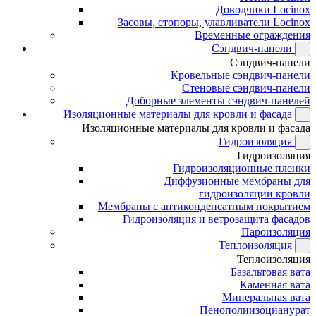
Доводчики Locinox
Засовы, стопоры, улавливатели Locinox
Временные ограждения
Сэндвич-панели
Сэндвич-панели
Кровельные сэндвич-панели
Стеновые сэндвич-панели
Доборные элементы сэндвич-панелей
Изоляционные материалы для кровли и фасада
Изоляционные материалы для кровли и фасада
Гидроизоляция
Гидроизоляция
Гидроизоляционные пленки
Диффузионные мембраны для
гидроизоляции кровли
Мембраны с антиконденсатным покрытием
Гидроизоляция и ветрозащита фасадов
Пароизоляция
Теплоизоляция
Теплоизоляция
Базальтовая вата
Каменная вата
Минеральная вата
Пенополиизоцианурат