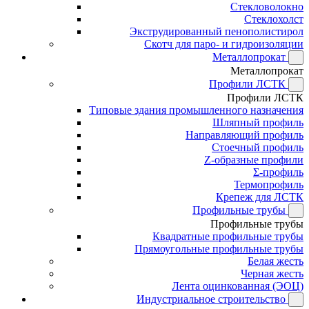
Стекловолокно
Стеклохолст
Экструдированный пенополистирол
Скотч для паро- и гидроизоляции
Металлопрокат
Металлопрокат
Профили ЛСТК
Профили ЛСТК
Типовые здания промышленного назначения
Шляпный профиль
Направляющий профиль
Стоечный профиль
Z-образные профили
Σ-профиль
Термопрофиль
Крепеж для ЛСТК
Профильные трубы
Профильные трубы
Квадратные профильные трубы
Прямоугольные профильные трубы
Белая жесть
Черная жесть
Лента оцинкованная (ЭОЦ)
Индустриальное строительство