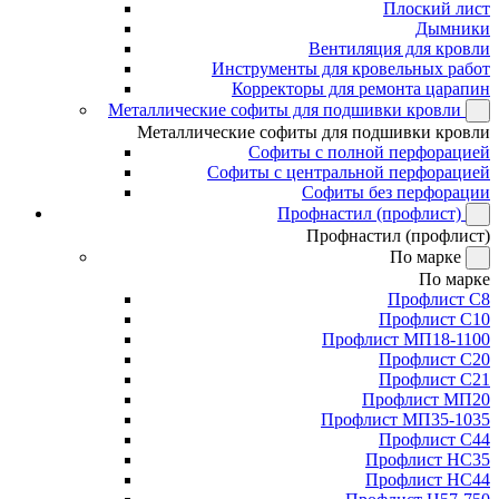
Плоский лист
Дымники
Вентиляция для кровли
Инструменты для кровельных работ
Корректоры для ремонта царапин
Металлические софиты для подшивки кровли
Металлические софиты для подшивки кровли
Софиты с полной перфорацией
Софиты с центральной перфорацией
Софиты без перфорации
Профнастил (профлист)
Профнастил (профлист)
По марке
По марке
Профлист С8
Профлист С10
Профлист МП18-1100
Профлист С20
Профлист С21
Профлист МП20
Профлист МП35-1035
Профлист С44
Профлист НС35
Профлист НС44