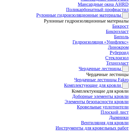
Мансардные окна AHRD
Поликарбонатный профнастил
Рулонные гидроизоляционные материалы
Рулонные гидроизоляционные материалы
Бикрост
Бикроэласт
Биполь
Гидроизоляция «Унифлекс»
Линокром
Рубероид
Стеклоизол
Техноэласт
Чердачные лестницы
Чердачные лестницы
Чердачные лестницы Fakro
Комплектующие для кровли
Комплектующие для кровли
Доборные элементы кровли
Элементы безопасности кровли
Кровельные уплотнители
Плоский лист
Дымники
Вентиляция для кровли
Инструменты для кровельных работ