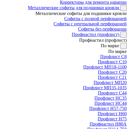
Корректоры для ремонта царапин
Металлические софиты для подшивки кровли
Металлические софиты для подшивки кровли
Софиты с полной перфорацией
Софиты с центральной перфорацией
Софиты без перфорации
Профнастил (профлист)
Профнастил (профлист)
По марке
По марке
Профлист С8
Профлист С10
Профлист МП18-1100
Профлист С20
Профлист С21
Профлист МП20
Профлист МП35-1035
Профлист С44
Профлист НС35
Профлист НС44
Профлист Н57-750
Профлист Н60
Профлист Н75
Профнастил Н80А