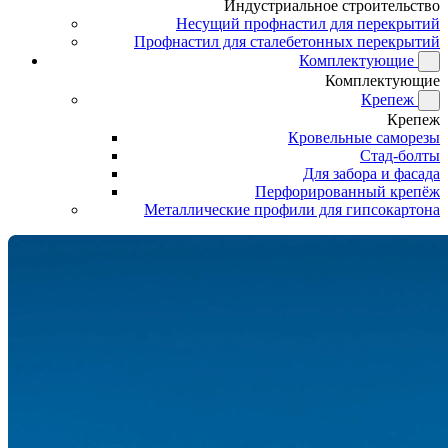
Индустриальное строительство
Несущий профнастил для перекрытий
Профнастил для сталебетонных перекрытий
Комплектующие
Комплектующие
Крепеж
Крепеж
Кровельные саморезы
Стад-болты
Для забора и фасада
Перфорированный крепёж
Металлические профили для гипсокартона