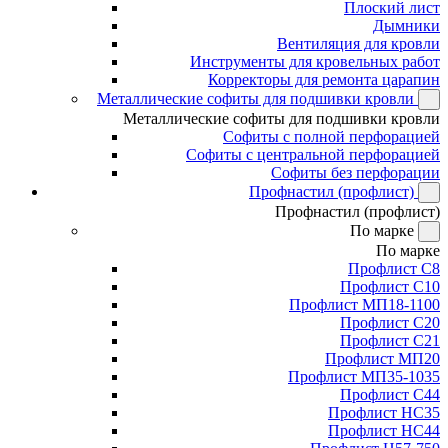
Плоский лист
Дымники
Вентиляция для кровли
Инструменты для кровельных работ
Корректоры для ремонта царапин
Металлические софиты для подшивки кровли
Металлические софиты для подшивки кровли
Софиты с полной перфорацией
Софиты с центральной перфорацией
Софиты без перфорации
Профнастил (профлист)
Профнастил (профлист)
По марке
По марке
Профлист С8
Профлист С10
Профлист МП18-1100
Профлист С20
Профлист С21
Профлист МП20
Профлист МП35-1035
Профлист С44
Профлист НС35
Профлист НС44