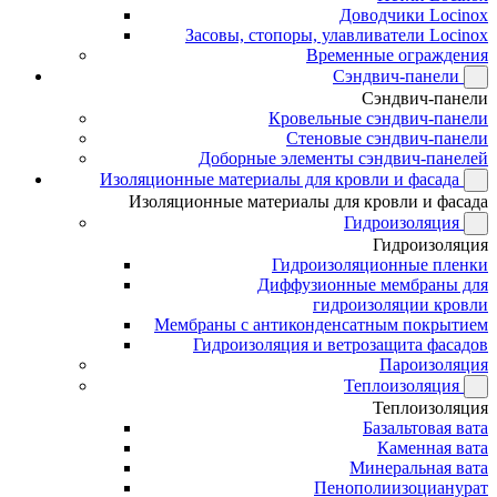
Доводчики Locinox
Засовы, стопоры, улавливатели Locinox
Временные ограждения
Сэндвич-панели
Сэндвич-панели
Кровельные сэндвич-панели
Стеновые сэндвич-панели
Доборные элементы сэндвич-панелей
Изоляционные материалы для кровли и фасада
Изоляционные материалы для кровли и фасада
Гидроизоляция
Гидроизоляция
Гидроизоляционные пленки
Диффузионные мембраны для
гидроизоляции кровли
Мембраны с антиконденсатным покрытием
Гидроизоляция и ветрозащита фасадов
Пароизоляция
Теплоизоляция
Теплоизоляция
Базальтовая вата
Каменная вата
Минеральная вата
Пенополиизоцианурат