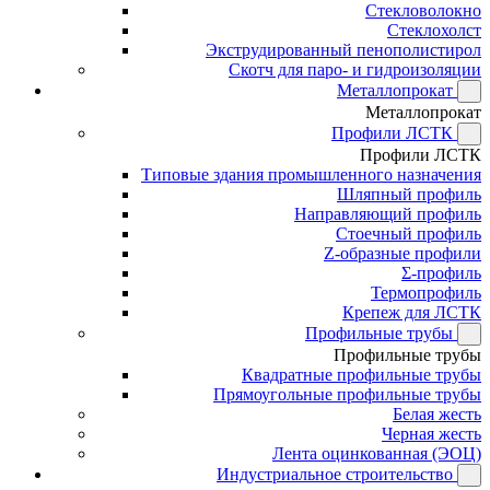
Стекловолокно
Стеклохолст
Экструдированный пенополистирол
Скотч для паро- и гидроизоляции
Металлопрокат
Металлопрокат
Профили ЛСТК
Профили ЛСТК
Типовые здания промышленного назначения
Шляпный профиль
Направляющий профиль
Стоечный профиль
Z-образные профили
Σ-профиль
Термопрофиль
Крепеж для ЛСТК
Профильные трубы
Профильные трубы
Квадратные профильные трубы
Прямоугольные профильные трубы
Белая жесть
Черная жесть
Лента оцинкованная (ЭОЦ)
Индустриальное строительство