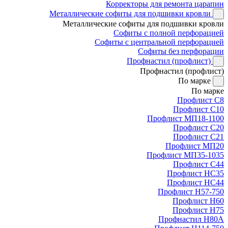
Корректоры для ремонта царапин
Металлические софиты для подшивки кровли
Металлические софиты для подшивки кровли
Софиты с полной перфорацией
Софиты с центральной перфорацией
Софиты без перфорации
Профнастил (профлист)
Профнастил (профлист)
По марке
По марке
Профлист С8
Профлист С10
Профлист МП18-1100
Профлист С20
Профлист С21
Профлист МП20
Профлист МП35-1035
Профлист С44
Профлист НС35
Профлист НС44
Профлист Н57-750
Профлист Н60
Профлист Н75
Профнастил Н80А