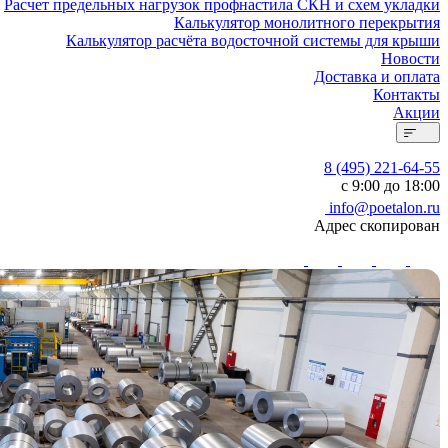
Расчет предельных нагрузок профнастила СКН и схем укладки
Калькулятор монолитного перекрытия
Калькулятор расчёта водосточной системы для крыши
Новости
Доставка и оплата
Контакты
Акции
8 (495) 221-64-55
с 9:00 до 18:00
info@poetalon.ru
Адрес скопирован