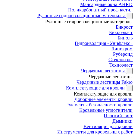
Мансардные окна AHRD
Поликарбонатный профнастил
Рулонные гидроизоляционные материалы
Рулонные гидроизоляционные материалы
Бикрост
Бикроэласт
Биполь
Гидроизоляция «Унифлекс»
Линокром
Рубероид
Стеклоизол
Техноэласт
Чердачные лестницы
Чердачные лестницы
Чердачные лестницы Fakro
Комплектующие для кровли
Комплектующие для кровли
Доборные элементы кровли
Элементы безопасности кровли
Кровельные уплотнители
Плоский лист
Дымники
Вентиляция для кровли
Инструменты для кровельных работ