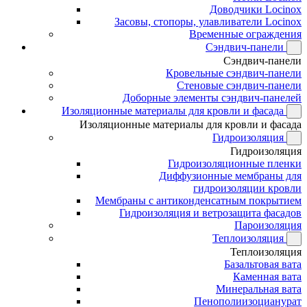
Доводчики Locinox
Засовы, стопоры, улавливатели Locinox
Временные ограждения
Сэндвич-панели
Сэндвич-панели
Кровельные сэндвич-панели
Стеновые сэндвич-панели
Доборные элементы сэндвич-панелей
Изоляционные материалы для кровли и фасада
Изоляционные материалы для кровли и фасада
Гидроизоляция
Гидроизоляция
Гидроизоляционные пленки
Диффузионные мембраны для
гидроизоляции кровли
Мембраны с антиконденсатным покрытием
Гидроизоляция и ветрозащита фасадов
Пароизоляция
Теплоизоляция
Теплоизоляция
Базальтовая вата
Каменная вата
Минеральная вата
Пенополиизоцианурат