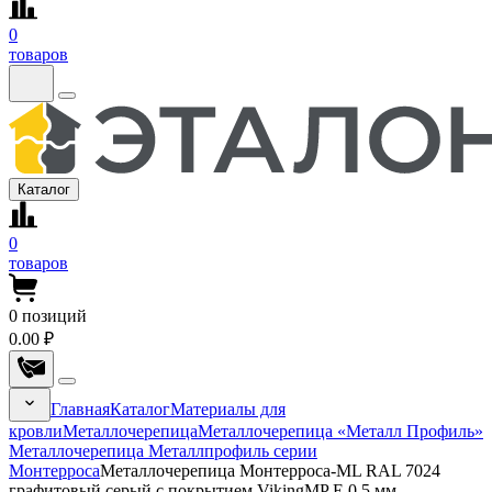
0
товаров
Каталог
0
товаров
0
позиций
0.00 ₽
Главная
Каталог
Материалы для
кровли
Металлочерепица
Металлочерепица «Металл Профиль»
Металлочерепица Металлпрофиль серии
Монтерроса
Металлочерепица Монтерроса-ML RAL 7024
графитовый серый с покрытием VikingMP E 0.5 мм