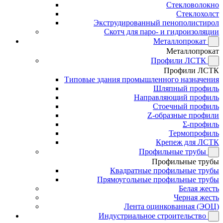
Стекловолокно
Стеклохолст
Экструдированный пенополистирол
Скотч для паро- и гидроизоляции
Металлопрокат
Металлопрокат
Профили ЛСТК
Профили ЛСТК
Типовые здания промышленного назначения
Шляпный профиль
Направляющий профиль
Стоечный профиль
Z-образные профили
Σ-профиль
Термопрофиль
Крепеж для ЛСТК
Профильные трубы
Профильные трубы
Квадратные профильные трубы
Прямоугольные профильные трубы
Белая жесть
Черная жесть
Лента оцинкованная (ЭОЦ)
Индустриальное строительство