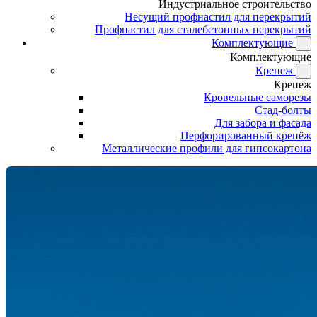
Индустриальное строительство
Несущий профнастил для перекрытий
Профнастил для сталебетонных перекрытий
Комплектующие
Комплектующие
Крепеж
Крепеж
Кровельные саморезы
Стад-болты
Для забора и фасада
Перфорированный крепёж
Металлические профили для гипсокартона