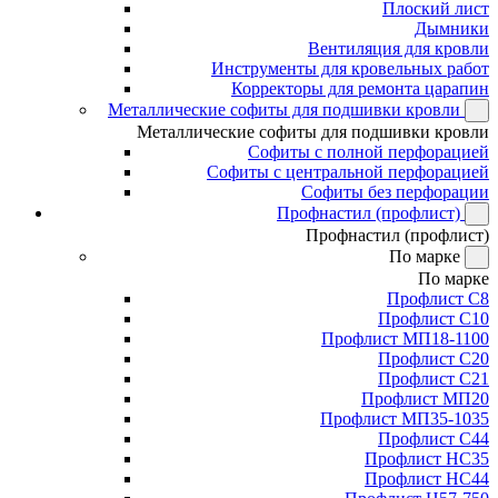
Плоский лист
Дымники
Вентиляция для кровли
Инструменты для кровельных работ
Корректоры для ремонта царапин
Металлические софиты для подшивки кровли
Металлические софиты для подшивки кровли
Софиты с полной перфорацией
Софиты с центральной перфорацией
Софиты без перфорации
Профнастил (профлист)
Профнастил (профлист)
По марке
По марке
Профлист С8
Профлист С10
Профлист МП18-1100
Профлист С20
Профлист С21
Профлист МП20
Профлист МП35-1035
Профлист С44
Профлист НС35
Профлист НС44