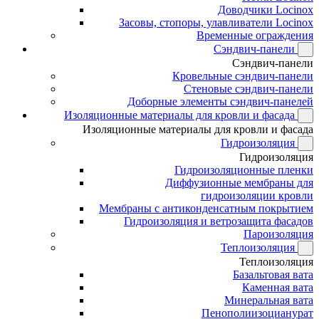
Доводчики Locinox
Засовы, стопоры, улавливатели Locinox
Временные ограждения
Сэндвич-панели
Сэндвич-панели
Кровельные сэндвич-панели
Стеновые сэндвич-панели
Доборные элементы сэндвич-панелей
Изоляционные материалы для кровли и фасада
Изоляционные материалы для кровли и фасада
Гидроизоляция
Гидроизоляция
Гидроизоляционные пленки
Диффузионные мембраны для
гидроизоляции кровли
Мембраны с антиконденсатным покрытием
Гидроизоляция и ветрозащита фасадов
Пароизоляция
Теплоизоляция
Теплоизоляция
Базальтовая вата
Каменная вата
Минеральная вата
Пенополиизоцианурат