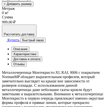
+ Добавить размер
Метраж
0
м²
Сумма
999.00 ₽
Рассчитать доставку
Купить
Быстрый заказ
Описание
Характеристики
Доставка и оплата
Отзывы
Металлочерепица Монтекристо-XL RAL 9006 с покрытием
NormanMP обладает выразительным профилем, который
замечательно выглядит на крыше вне зависимости от
размеров площади. С использованием данной
металлочерепицы даже небольшие скаты кровли будут
заметными и выразительными. Внимание к металлочерепице
Монтекристо в первую очередь привлекают именно округлые
формы профиля и прямые линии, которые прекрасно
сочетаются с различными архитектурными решениями.