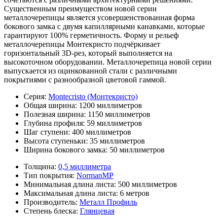
Существенным преимуществом новой серии
металлочерепицы является усовершенствованная форма
бокового замка с двумя капиллярными канавками, которые
гарантируют 100% герметичность. Форму и рельеф
металлочерепицы Монтекристо подчёркивает
горизонтальный 3D-рез, который выполняется на
высокоточном оборудовании. Металлочерепица новой серии
выпускается из оцинкованной стали с различными
покрытиями с разнообразной цветовой гаммой.
Серия:
Montecristo (Монтекристо)
Общая ширина:
1200 миллиметров
Полезная ширина:
1150 миллиметров
Глубина профиля:
59 миллиметров
Шаг ступени:
400 миллиметров
Высота ступеньки:
35 миллиметров
Ширина бокового замка:
50 миллиметров
Толщина:
0,5 миллиметра
Тип покрытия:
NormanMP
Минимальная длина листа:
500 миллиметров
Максимальная длина листа:
6 метров
Производитель:
Металл Профиль
Степень блеска:
Глянцевая