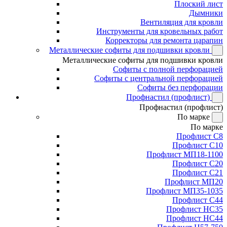
Плоский лист
Дымники
Вентиляция для кровли
Инструменты для кровельных работ
Корректоры для ремонта царапин
Металлические софиты для подшивки кровли
Металлические софиты для подшивки кровли
Софиты с полной перфорацией
Софиты с центральной перфорацией
Софиты без перфорации
Профнастил (профлист)
Профнастил (профлист)
По марке
По марке
Профлист С8
Профлист С10
Профлист МП18-1100
Профлист С20
Профлист С21
Профлист МП20
Профлист МП35-1035
Профлист С44
Профлист НС35
Профлист НС44