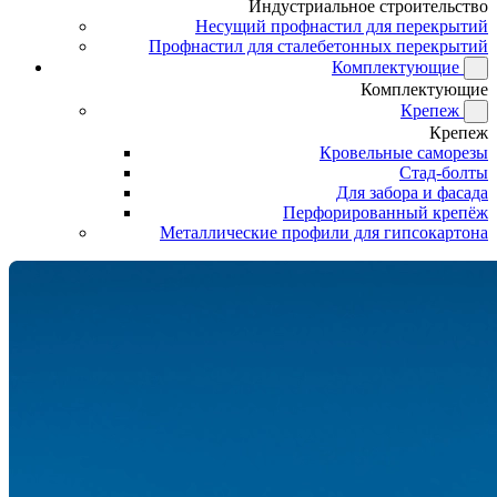
Индустриальное строительство
Несущий профнастил для перекрытий
Профнастил для сталебетонных перекрытий
Комплектующие
Комплектующие
Крепеж
Крепеж
Кровельные саморезы
Стад-болты
Для забора и фасада
Перфорированный крепёж
Металлические профили для гипсокартона