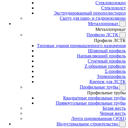
Стекловолокно
Стеклохолст
Экструдированный пенополистирол
Скотч для паро- и гидроизоляции
Металлопрокат
Металлопрокат
Профили ЛСТК
Профили ЛСТК
Типовые здания промышленного назначения
Шляпный профиль
Направляющий профиль
Стоечный профиль
Z-образные профили
Σ-профиль
Термопрофиль
Крепеж для ЛСТК
Профильные трубы
Профильные трубы
Квадратные профильные трубы
Прямоугольные профильные трубы
Белая жесть
Черная жесть
Лента оцинкованная (ЭОЦ)
Индустриальное строительство