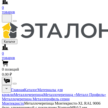
0
товаров
Каталог
0
товаров
0
позиций
0.00 ₽
Главная
Каталог
Материалы для
кровли
Металлочерепица
Металлочерепица «Металл Профиль»
Металлочерепица Металлпрофиль серии
Монтекристо
Металлочерепица Монтекристо-XL RAL 9006
бело-алюминиевый с покрытием NormanMP 0.5 мм