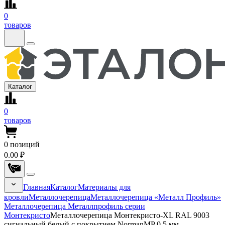
0
товаров
Каталог
0
товаров
0
позиций
0.00 ₽
Главная
Каталог
Материалы для
кровли
Металлочерепица
Металлочерепица «Металл Профиль»
Металлочерепица Металлпрофиль серии
Монтекристо
Металлочерепица Монтекристо-XL RAL 9003
сигнальный белый с покрытием NormanMP 0.5 мм