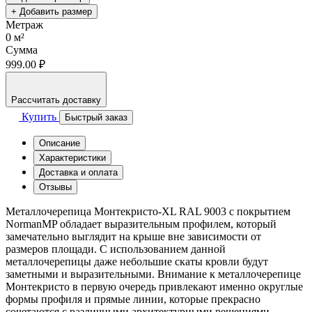
+ Добавить размер
Метраж
0
м²
Сумма
999.00 ₽
Рассчитать доставку
Купить
Быстрый заказ
Описание
Характеристики
Доставка и оплата
Отзывы
Металлочерепица Монтекристо-XL RAL 9003 с покрытием
NormanMP обладает выразительным профилем, который
замечательно выглядит на крыше вне зависимости от
размеров площади. С использованием данной
металлочерепицы даже небольшие скаты кровли будут
заметными и выразительными. Внимание к металлочерепице
Монтекристо в первую очередь привлекают именно округлые
формы профиля и прямые линии, которые прекрасно
сочетаются с различными архитектурными решениями.