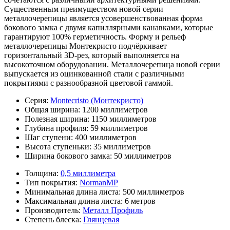
Существенным преимуществом новой серии
металлочерепицы является усовершенствованная форма
бокового замка с двумя капиллярными канавками, которые
гарантируют 100% герметичность. Форму и рельеф
металлочерепицы Монтекристо подчёркивает
горизонтальный 3D-рез, который выполняется на
высокоточном оборудовании. Металлочерепица новой серии
выпускается из оцинкованной стали с различными
покрытиями с разнообразной цветовой гаммой.
Серия:
Montecristo (Монтекристо)
Общая ширина:
1200 миллиметров
Полезная ширина:
1150 миллиметров
Глубина профиля:
59 миллиметров
Шаг ступени:
400 миллиметров
Высота ступеньки:
35 миллиметров
Ширина бокового замка:
50 миллиметров
Толщина:
0,5 миллиметра
Тип покрытия:
NormanMP
Минимальная длина листа:
500 миллиметров
Максимальная длина листа:
6 метров
Производитель:
Металл Профиль
Степень блеска:
Глянцевая