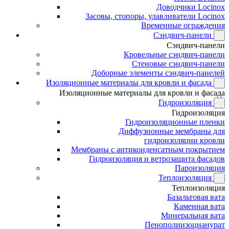
Доводчики Locinox
Засовы, стопоры, улавливатели Locinox
Временные ограждения
Сэндвич-панели
Сэндвич-панели
Кровельные сэндвич-панели
Стеновые сэндвич-панели
Доборные элементы сэндвич-панелей
Изоляционные материалы для кровли и фасада
Изоляционные материалы для кровли и фасада
Гидроизоляция
Гидроизоляция
Гидроизоляционные пленки
Диффузионные мембраны для
гидроизоляции кровли
Мембраны с антиконденсатным покрытием
Гидроизоляция и ветрозащита фасадов
Пароизоляция
Теплоизоляция
Теплоизоляция
Базальтовая вата
Каменная вата
Минеральная вата
Пенополиизоцианурат