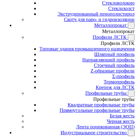
Стекловолокно
Стеклохолст
Экструдированный пенополистирол
Скотч для паро- и гидроизоляции
Металлопрокат
Металлопрокат
Профили ЛСТК
Профили ЛСТК
Типовые здания промышленного назначения
Шляпный профиль
Направляющий профиль
Стоечный профиль
Z-образные профили
Σ-профиль
Термопрофиль
Крепеж для ЛСТК
Профильные трубы
Профильные трубы
Квадратные профильные трубы
Прямоугольные профильные трубы
Белая жесть
Черная жесть
Лента оцинкованная (ЭОЦ)
Индустриальное строительство