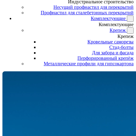
Индустриальное строительство
Несущий профнастил для перекрытий
Профнастил для сталебетонных перекрытий
Комплектующие
Комплектующие
Крепеж
Крепеж
Кровельные саморезы
Стад-болты
Для забора и фасада
Перфорированный крепёж
Металлические профили для гипсокартона