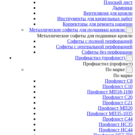
Плоский лист
Дымники
Вентиляция для кровли
Инструменты для кровельных работ
Корректоры для ремонта царапин
Металлические софиты для подшивки кровли
Металлические софиты для подшивки кровли
Софиты с полной перфорацией
Софиты с центральной перфорацией
Софиты без перфорации
Профнастил (профлист)
Профнастил (профлист)
По марке
По марке
Профлист С8
Профлист С10
Профлист МП18-1100
Профлист С20
Профлист С21
Профлист МП20
Профлист МП35-1035
Профлист С44
Профлист НС35
Профлист НС44