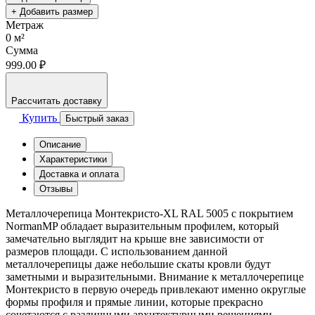
+ Добавить размер
Метраж
0
м²
Сумма
999.00 ₽
Рассчитать доставку
Купить
Быстрый заказ
Описание
Характеристики
Доставка и оплата
Отзывы
Металлочерепица Монтекристо-XL RAL 5005 с покрытием
NormanMP обладает выразительным профилем, который
замечательно выглядит на крыше вне зависимости от
размеров площади. С использованием данной
металлочерепицы даже небольшие скаты кровли будут
заметными и выразительными. Внимание к металлочерепице
Монтекристо в первую очередь привлекают именно округлые
формы профиля и прямые линии, которые прекрасно
сочетаются с различными архитектурными решениями.