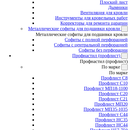
Плоский лист
Дымники
Вентиляция для кровли
Инструменты для кровельных работ
Корректоры для ремонта царапин
Металлические софиты для подшивки кровли
Металлические софиты для подшивки кровли
Софиты с полной перфорацией
Софиты с центральной перфорацией
Софиты без перфорации
Профнастил (профлист)
Профнастил (профлист)
По марке
По марке
Профлист С8
Профлист С10
Профлист МП18-1100
Профлист С20
Профлист С21
Профлист МП20
Профлист МП35-1035
Профлист С44
Профлист НС35
Профлист НС44