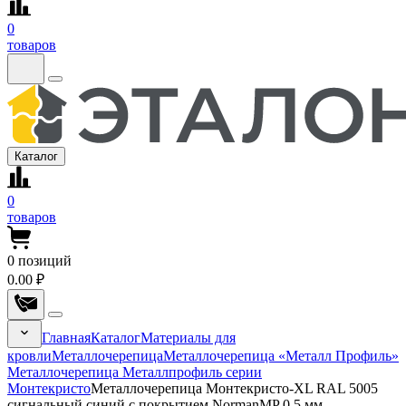
0
товаров
Каталог
0
товаров
0
позиций
0.00 ₽
Главная
Каталог
Материалы для
кровли
Металлочерепица
Металлочерепица «Металл Профиль»
Металлочерепица Металлпрофиль серии
Монтекристо
Металлочерепица Монтекристо-XL RAL 5005
сигнальный синий с покрытием NormanMP 0.5 мм