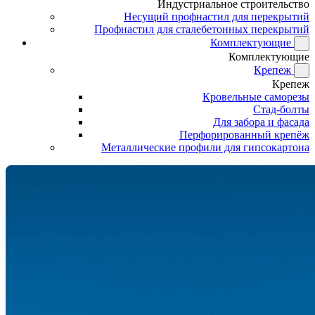
Индустриальное строительство
Несущий профнастил для перекрытий
Профнастил для сталебетонных перекрытий
Комплектующие
Комплектующие
Крепеж
Крепеж
Кровельные саморезы
Стад-болты
Для забора и фасада
Перфорированный крепёж
Металлические профили для гипсокартона