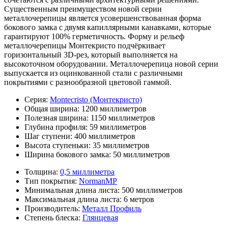
Существенным преимуществом новой серии
металлочерепицы является усовершенствованная форма
бокового замка с двумя капиллярными канавками, которые
гарантируют 100% герметичность. Форму и рельеф
металлочерепицы Монтекристо подчёркивает
горизонтальный 3D-рез, который выполняется на
высокоточном оборудовании. Металлочерепица новой серии
выпускается из оцинкованной стали с различными
покрытиями с разнообразной цветовой гаммой.
Серия:
Montecristo (Монтекристо)
Общая ширина:
1200 миллиметров
Полезная ширина:
1150 миллиметров
Глубина профиля:
59 миллиметров
Шаг ступени:
400 миллиметров
Высота ступеньки:
35 миллиметров
Ширина бокового замка:
50 миллиметров
Толщина:
0,5 миллиметра
Тип покрытия:
NormanMP
Минимальная длина листа:
500 миллиметров
Максимальная длина листа:
6 метров
Производитель:
Металл Профиль
Степень блеска:
Глянцевая