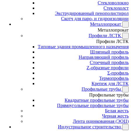
Стекловолокно
Стеклохолст
Экструдированный пенополистирол
Скотч для паро- и гидроизоляции
Металлопрокат
Металлопрокат
Профили ЛСТК
Профили ЛСТК
Типовые здания промышленного назначения
Шляпный профиль
Направляющий профиль
Стоечный профиль
Z-образные профили
Σ-профиль
Термопрофиль
Крепеж для ЛСТК
Профильные трубы
Профильные трубы
Квадратные профильные трубы
Прямоугольные профильные трубы
Белая жесть
Черная жесть
Лента оцинкованная (ЭОЦ)
Индустриальное строительство