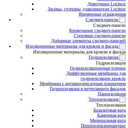
Доводчики Locinox
Засовы, стопоры, улавливатели Locinox
Временные ограждения
Сэндвич-панели
Сэндвич-панели
Кровельные сэндвич-панели
Стеновые сэндвич-панели
Доборные элементы сэндвич-панелей
Изоляционные материалы для кровли и фасада
Изоляционные материалы для кровли и фасада
Гидроизоляция
Гидроизоляция
Гидроизоляционные пленки
Диффузионные мембраны для
гидроизоляции кровли
Мембраны с антиконденсатным покрытием
Гидроизоляция и ветрозащита фасадов
Пароизоляция
Теплоизоляция
Теплоизоляция
Базальтовая вата
Каменная вата
Минеральная вата
Пенополиизоцианурат