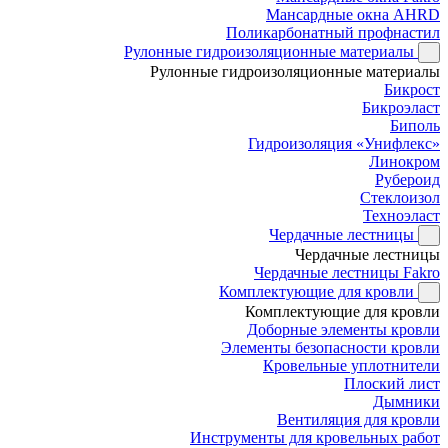
Мансардные окна AHRD
Поликарбонатный профнастил
Рулонные гидроизоляционные материалы
Рулонные гидроизоляционные материалы
Бикрост
Бикроэласт
Биполь
Гидроизоляция «Унифлекс»
Линокром
Рубероид
Стеклоизол
Техноэласт
Чердачные лестницы
Чердачные лестницы
Чердачные лестницы Fakro
Комплектующие для кровли
Комплектующие для кровли
Доборные элементы кровли
Элементы безопасности кровли
Кровельные уплотнители
Плоский лист
Дымники
Вентиляция для кровли
Инструменты для кровельных работ