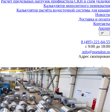
Расчет предельных нагрузок профнастила СКН и схем укладки
Калькулятор монолитного перекрытия
Калькулятор расчёта водосточной системы для крыши
Новости
Доставка и оплата
Контакты
Акции
8 (495) 221-64-55
с 9:00 до 18:00
info@poetalon.ru
Адрес скопирован