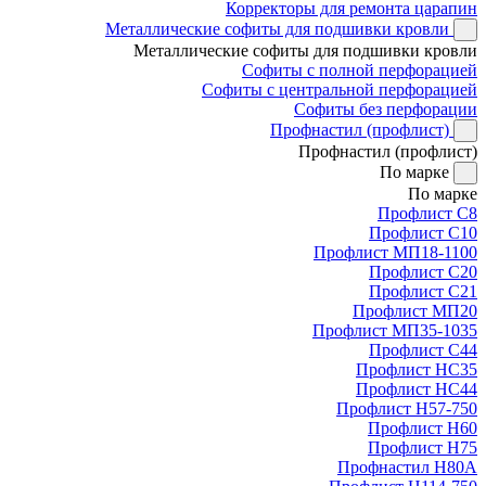
Корректоры для ремонта царапин
Металлические софиты для подшивки кровли
Металлические софиты для подшивки кровли
Софиты с полной перфорацией
Софиты с центральной перфорацией
Софиты без перфорации
Профнастил (профлист)
Профнастил (профлист)
По марке
По марке
Профлист С8
Профлист С10
Профлист МП18-1100
Профлист С20
Профлист С21
Профлист МП20
Профлист МП35-1035
Профлист С44
Профлист НС35
Профлист НС44
Профлист Н57-750
Профлист Н60
Профлист Н75
Профнастил Н80А