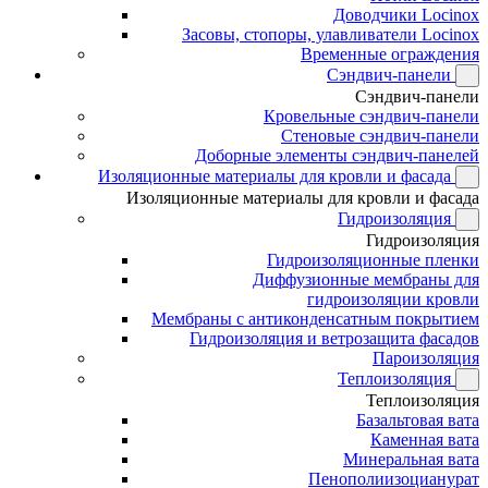
Доводчики Locinox
Засовы, стопоры, улавливатели Locinox
Временные ограждения
Сэндвич-панели
Сэндвич-панели
Кровельные сэндвич-панели
Стеновые сэндвич-панели
Доборные элементы сэндвич-панелей
Изоляционные материалы для кровли и фасада
Изоляционные материалы для кровли и фасада
Гидроизоляция
Гидроизоляция
Гидроизоляционные пленки
Диффузионные мембраны для
гидроизоляции кровли
Мембраны с антиконденсатным покрытием
Гидроизоляция и ветрозащита фасадов
Пароизоляция
Теплоизоляция
Теплоизоляция
Базальтовая вата
Каменная вата
Минеральная вата
Пенополиизоцианурат