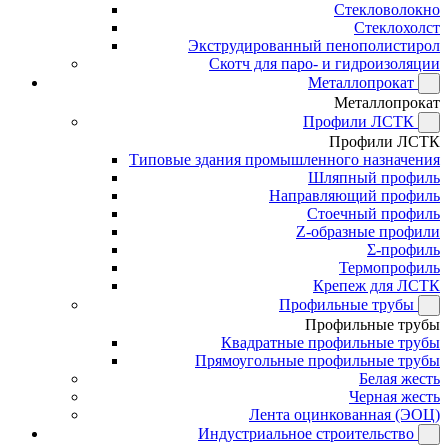
Стекловолокно
Стеклохолст
Экструдированный пенополистирол
Скотч для паро- и гидроизоляции
Металлопрокат
Металлопрокат
Профили ЛСТК
Профили ЛСТК
Типовые здания промышленного назначения
Шляпный профиль
Направляющий профиль
Стоечный профиль
Z-образные профили
Σ-профиль
Термопрофиль
Крепеж для ЛСТК
Профильные трубы
Профильные трубы
Квадратные профильные трубы
Прямоугольные профильные трубы
Белая жесть
Черная жесть
Лента оцинкованная (ЭОЦ)
Индустриальное строительство