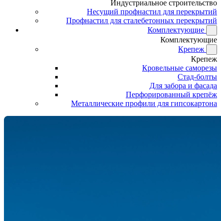
Индустриальное строительство
Несущий профнастил для перекрытий
Профнастил для сталебетонных перекрытий
Комплектующие
Комплектующие
Крепеж
Крепеж
Кровельные саморезы
Стад-болты
Для забора и фасада
Перфорированный крепёж
Металлические профили для гипсокартона