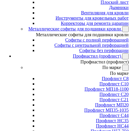
Плоский лист
Дымники
Вентиляция для кровли
Инструменты для кровельных работ
Корректоры для ремонта царапин
Металлические софиты для подшивки кровли
Металлические софиты для подшивки кровли
Софиты с полной перфорацией
Софиты с центральной перфорацией
Софиты без перфорации
Профнастил (профлист)
Профнастил (профлист)
По марке
По марке
Профлист С8
Профлист С10
Профлист МП18-1100
Профлист С20
Профлист С21
Профлист МП20
Профлист МП35-1035
Профлист С44
Профлист НС35
Профлист НС44