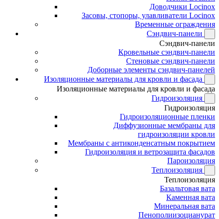
Доводчики Locinox
Засовы, стопоры, улавливатели Locinox
Временные ограждения
Сэндвич-панели
Сэндвич-панели
Кровельные сэндвич-панели
Стеновые сэндвич-панели
Доборные элементы сэндвич-панелей
Изоляционные материалы для кровли и фасада
Изоляционные материалы для кровли и фасада
Гидроизоляция
Гидроизоляция
Гидроизоляционные пленки
Диффузионные мембраны для
гидроизоляции кровли
Мембраны с антиконденсатным покрытием
Гидроизоляция и ветрозащита фасадов
Пароизоляция
Теплоизоляция
Теплоизоляция
Базальтовая вата
Каменная вата
Минеральная вата
Пенополиизоцианурат