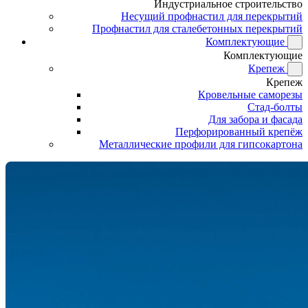
Индустриальное строительство
Несущий профнастил для перекрытий
Профнастил для сталебетонных перекрытий
Комплектующие
Комплектующие
Крепеж
Крепеж
Кровельные саморезы
Стад-болты
Для забора и фасада
Перфорированный крепёж
Металлические профили для гипсокартона