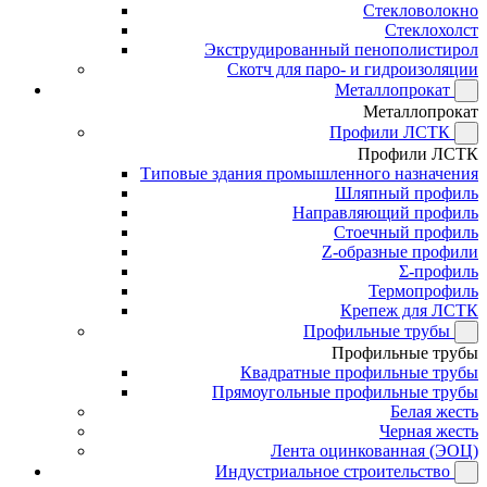
Стекловолокно
Стеклохолст
Экструдированный пенополистирол
Скотч для паро- и гидроизоляции
Металлопрокат
Металлопрокат
Профили ЛСТК
Профили ЛСТК
Типовые здания промышленного назначения
Шляпный профиль
Направляющий профиль
Стоечный профиль
Z-образные профили
Σ-профиль
Термопрофиль
Крепеж для ЛСТК
Профильные трубы
Профильные трубы
Квадратные профильные трубы
Прямоугольные профильные трубы
Белая жесть
Черная жесть
Лента оцинкованная (ЭОЦ)
Индустриальное строительство