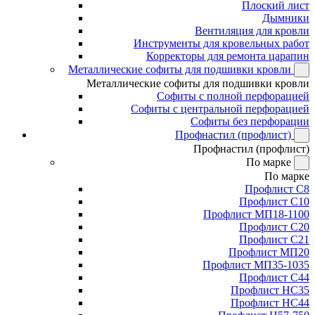
Плоский лист
Дымники
Вентиляция для кровли
Инструменты для кровельных работ
Корректоры для ремонта царапин
Металлические софиты для подшивки кровли
Металлические софиты для подшивки кровли
Софиты с полной перфорацией
Софиты с центральной перфорацией
Софиты без перфорации
Профнастил (профлист)
Профнастил (профлист)
По марке
По марке
Профлист С8
Профлист С10
Профлист МП18-1100
Профлист С20
Профлист С21
Профлист МП20
Профлист МП35-1035
Профлист С44
Профлист НС35
Профлист НС44