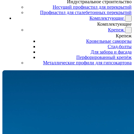
Индустриальное строительство
Несущий профнастил для перекрытий
Профнастил для сталебетонных перекрытий
Комплектующие
Комплектующие
Крепеж
Крепеж
Кровельные саморезы
Стад-болты
Для забора и фасада
Перфорированный крепёж
Металлические профили для гипсокартона