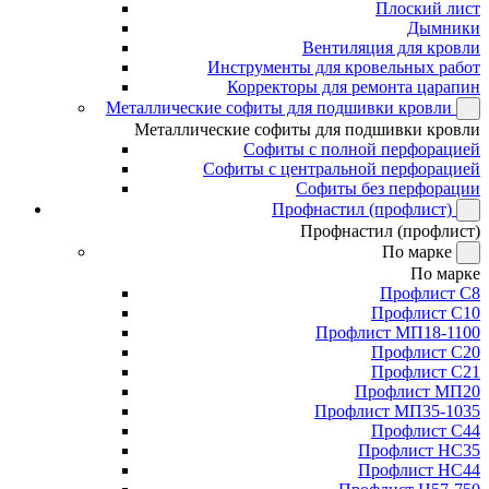
Плоский лист
Дымники
Вентиляция для кровли
Инструменты для кровельных работ
Корректоры для ремонта царапин
Металлические софиты для подшивки кровли
Металлические софиты для подшивки кровли
Софиты с полной перфорацией
Софиты с центральной перфорацией
Софиты без перфорации
Профнастил (профлист)
Профнастил (профлист)
По марке
По марке
Профлист С8
Профлист С10
Профлист МП18-1100
Профлист С20
Профлист С21
Профлист МП20
Профлист МП35-1035
Профлист С44
Профлист НС35
Профлист НС44