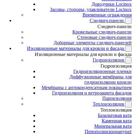
Доводчики Locinox
Засовы, стопоры, улавливатели Locinox
Временные ограждения
Сэндвич-панели
Сэндвич-панели
Кровельные сэндвич-панели
Стеновые сэндвич-панели
Доборные элементы сэндвич-панелей
Изоляционные материалы для кровли и фасада
Изоляционные материалы для кровли и фасада
Гидроизоляция
Гидроизоляция
Гидроизоляционные пленки
Диффузионные мембраны для
гидроизоляции кровли
Мембраны с антиконденсатным покрытием
Гидроизоляция и ветрозащита фасадов
Пароизоляция
Теплоизоляция
Теплоизоляция
Базальтовая вата
Каменная вата
Минеральная вата
Пенополиизоцианурат