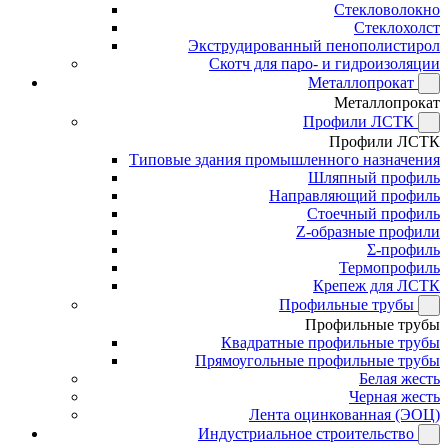
Стекловолокно
Стеклохолст
Экструдированный пенополистирол
Скотч для паро- и гидроизоляции
Металлопрокат
Металлопрокат
Профили ЛСТК
Профили ЛСТК
Типовые здания промышленного назначения
Шляпный профиль
Направляющий профиль
Стоечный профиль
Z-образные профили
Σ-профиль
Термопрофиль
Крепеж для ЛСТК
Профильные трубы
Профильные трубы
Квадратные профильные трубы
Прямоугольные профильные трубы
Белая жесть
Черная жесть
Лента оцинкованная (ЭОЦ)
Индустриальное строительство