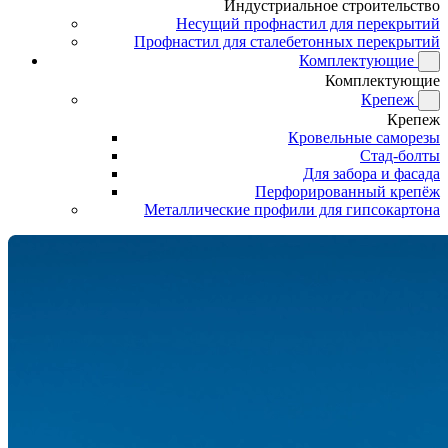
Индустриальное строительство
Несущий профнастил для перекрытий
Профнастил для сталебетонных перекрытий
Комплектующие
Комплектующие
Крепеж
Крепеж
Кровельные саморезы
Стад-болты
Для забора и фасада
Перфорированный крепёж
Металлические профили для гипсокартона