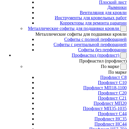
Плоский лист
Дымники
Вентиляция для кровли
Инструменты для кровельных работ
Корректоры для ремонта царапин
Металлические софиты для подшивки кровли
Металлические софиты для подшивки кровли
Софиты с полной перфорацией
Софиты с центральной перфорацией
Софиты без перфорации
Профнастил (профлист)
Профнастил (профлист)
По марке
По марке
Профлист С8
Профлист С10
Профлист МП18-1100
Профлист С20
Профлист С21
Профлист МП20
Профлист МП35-1035
Профлист С44
Профлист НС35
Профлист НС44