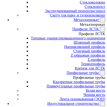
Стекловолокно
Стеклохолст
Экструдированный пенополистирол
Скотч для паро- и гидроизоляции
Металлопрокат
Металлопрокат
Профили ЛСТК
Профили ЛСТК
Типовые здания промышленного назначения
Шляпный профиль
Направляющий профиль
Стоечный профиль
Z-образные профили
Σ-профиль
Термопрофиль
Крепеж для ЛСТК
Профильные трубы
Профильные трубы
Квадратные профильные трубы
Прямоугольные профильные трубы
Белая жесть
Черная жесть
Лента оцинкованная (ЭОЦ)
Индустриальное строительство