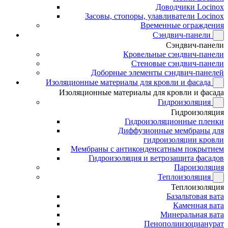
Доводчики Locinox
Засовы, стопоры, улавливатели Locinox
Временные ограждения
Сэндвич-панели
Сэндвич-панели
Кровельные сэндвич-панели
Стеновые сэндвич-панели
Доборные элементы сэндвич-панелей
Изоляционные материалы для кровли и фасада
Изоляционные материалы для кровли и фасада
Гидроизоляция
Гидроизоляция
Гидроизоляционные пленки
Диффузионные мембраны для
гидроизоляции кровли
Мембраны с антиконденсатным покрытием
Гидроизоляция и ветрозащита фасадов
Пароизоляция
Теплоизоляция
Теплоизоляция
Базальтовая вата
Каменная вата
Минеральная вата
Пенополиизоцианурат