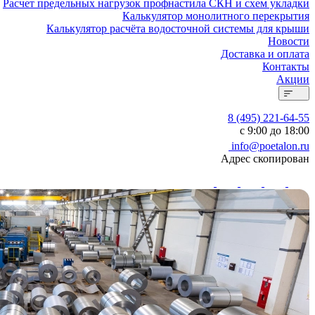
Расчет предельных нагрузок профнастила СКН и схем укладки
Калькулятор монолитного перекрытия
Калькулятор расчёта водосточной системы для крыши
Новости
Доставка и оплата
Контакты
Акции
8 (495) 221-64-55
с 9:00 до 18:00
info@poetalon.ru
Адрес скопирован