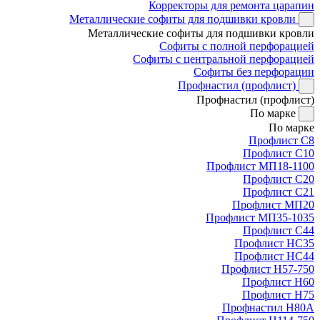
Корректоры для ремонта царапин
Металлические софиты для подшивки кровли
Металлические софиты для подшивки кровли
Софиты с полной перфорацией
Софиты с центральной перфорацией
Софиты без перфорации
Профнастил (профлист)
Профнастил (профлист)
По марке
По марке
Профлист С8
Профлист С10
Профлист МП18-1100
Профлист С20
Профлист С21
Профлист МП20
Профлист МП35-1035
Профлист С44
Профлист НС35
Профлист НС44
Профлист Н57-750
Профлист Н60
Профлист Н75
Профнастил Н80А