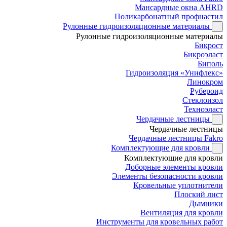
Мансардные окна AHRD
Поликарбонатный профнастил
Рулонные гидроизоляционные материалы
Рулонные гидроизоляционные материалы
Бикрост
Бикроэласт
Биполь
Гидроизоляция «Унифлекс»
Линокром
Рубероид
Стеклоизол
Техноэласт
Чердачные лестницы
Чердачные лестницы
Чердачные лестницы Fakro
Комплектующие для кровли
Комплектующие для кровли
Доборные элементы кровли
Элементы безопасности кровли
Кровельные уплотнители
Плоский лист
Дымники
Вентиляция для кровли
Инструменты для кровельных работ