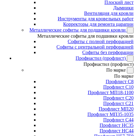
Плоский лист
Дымники
Вентиляция для кровли
Инструменты для кровельных работ
Корректоры для ремонта царапин
Металлические софиты для подшивки кровли
Металлические софиты для подшивки кровли
Софиты с полной перфорацией
Софиты с центральной перфорацией
Софиты без перфорации
Профнастил (профлист)
Профнастил (профлист)
По марке
По марке
Профлист С8
Профлист С10
Профлист МП18-1100
Профлист С20
Профлист С21
Профлист МП20
Профлист МП35-1035
Профлист С44
Профлист НС35
Профлист НС44