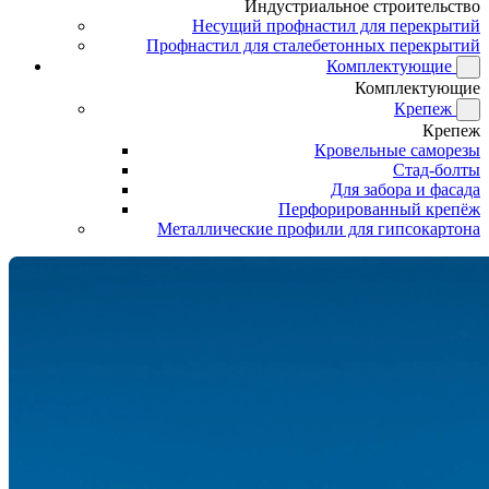
Индустриальное строительство
Несущий профнастил для перекрытий
Профнастил для сталебетонных перекрытий
Комплектующие
Комплектующие
Крепеж
Крепеж
Кровельные саморезы
Стад-болты
Для забора и фасада
Перфорированный крепёж
Металлические профили для гипсокартона