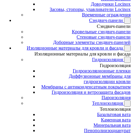
Доводчики Locinox
Засовы, стопоры, улавливатели Locinox
Временные ограждения
Сэндвич-панели
Сэндвич-панели
Кровельные сэндвич-панели
Стеновые сэндвич-панели
Доборные элементы сэндвич-панелей
Изоляционные материалы для кровли и фасада
Изоляционные материалы для кровли и фасада
Гидроизоляция
Гидроизоляция
Гидроизоляционные пленки
Диффузионные мембраны для
гидроизоляции кровли
Мембраны с антиконденсатным покрытием
Гидроизоляция и ветрозащита фасадов
Пароизоляция
Теплоизоляция
Теплоизоляция
Базальтовая вата
Каменная вата
Минеральная вата
Пенополиизоцианурат