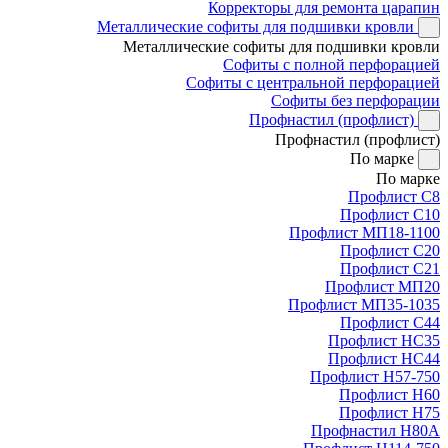
Корректоры для ремонта царапин
Металлические софиты для подшивки кровли
Металлические софиты для подшивки кровли
Софиты с полной перфорацией
Софиты с центральной перфорацией
Софиты без перфорации
Профнастил (профлист)
Профнастил (профлист)
По марке
По марке
Профлист С8
Профлист С10
Профлист МП18-1100
Профлист С20
Профлист С21
Профлист МП20
Профлист МП35-1035
Профлист С44
Профлист НС35
Профлист НС44
Профлист Н57-750
Профлист Н60
Профлист Н75
Профнастил Н80А