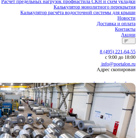
Расчет предельных нагрузок профнастила СКН и схем укладки
Калькулятор монолитного перекрытия
Калькулятор расчёта водосточной системы для крыши
Новости
Доставка и оплата
Контакты
Акции
8 (495) 221-64-55
с 9:00 до 18:00
info@poetalon.ru
Адрес скопирован