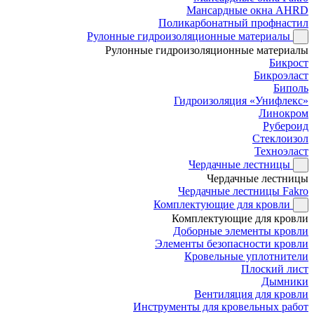
Мансардные окна AHRD
Поликарбонатный профнастил
Рулонные гидроизоляционные материалы
Рулонные гидроизоляционные материалы
Бикрост
Бикроэласт
Биполь
Гидроизоляция «Унифлекс»
Линокром
Рубероид
Стеклоизол
Техноэласт
Чердачные лестницы
Чердачные лестницы
Чердачные лестницы Fakro
Комплектующие для кровли
Комплектующие для кровли
Доборные элементы кровли
Элементы безопасности кровли
Кровельные уплотнители
Плоский лист
Дымники
Вентиляция для кровли
Инструменты для кровельных работ