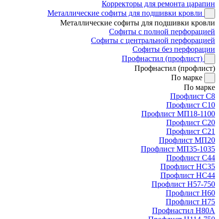
Корректоры для ремонта царапин
Металлические софиты для подшивки кровли
Металлические софиты для подшивки кровли
Софиты с полной перфорацией
Софиты с центральной перфорацией
Софиты без перфорации
Профнастил (профлист)
Профнастил (профлист)
По марке
По марке
Профлист С8
Профлист С10
Профлист МП18-1100
Профлист С20
Профлист С21
Профлист МП20
Профлист МП35-1035
Профлист С44
Профлист НС35
Профлист НС44
Профлист Н57-750
Профлист Н60
Профлист Н75
Профнастил Н80А