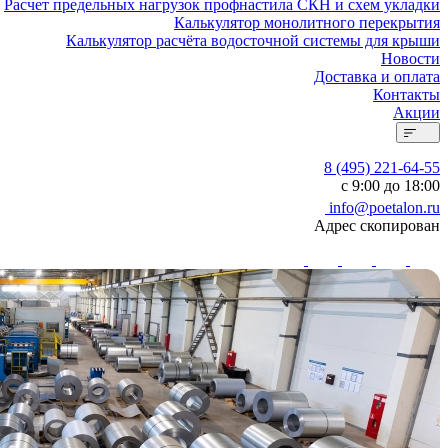
Расчет предельных нагрузок профнастила СКН и схем укладки
Калькулятор монолитного перекрытия
Калькулятор расчёта водосточной системы для крыши
Новости
Доставка и оплата
Контакты
Акции
8 (495) 221-64-55
с 9:00 до 18:00
info@poetalon.ru
Адрес скопирован