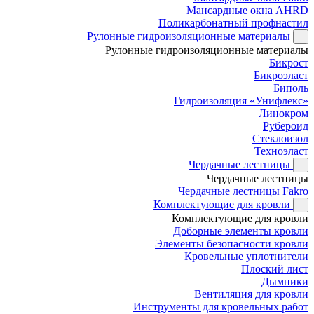
Мансардные окна AHRD
Поликарбонатный профнастил
Рулонные гидроизоляционные материалы
Рулонные гидроизоляционные материалы
Бикрост
Бикроэласт
Биполь
Гидроизоляция «Унифлекс»
Линокром
Рубероид
Стеклоизол
Техноэласт
Чердачные лестницы
Чердачные лестницы
Чердачные лестницы Fakro
Комплектующие для кровли
Комплектующие для кровли
Доборные элементы кровли
Элементы безопасности кровли
Кровельные уплотнители
Плоский лист
Дымники
Вентиляция для кровли
Инструменты для кровельных работ